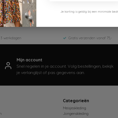
7
Je korting is geldig bij een minimale b
69-9030-Blue Spruce
inter 2025
-3 werkdagen
Gratis verzenden vanaf 75,-
Mijn account
Snel regelen in je account. Volg bestellingen, bekijk
je verlanglijst of pas gegevens aan.
t
Categorieën
Meisjeskleding
n
Jongenskleding