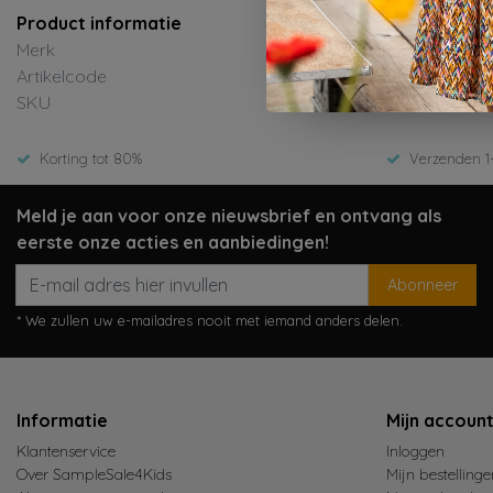
Product informatie
Merk
Daily
Artikelcode
9202
SKU
ED-W
Korting tot 80%
Verzenden 1
Meld je aan voor onze nieuwsbrief en ontvang als
eerste onze acties en aanbiedingen!
Abonneer
* We zullen uw e-mailadres nooit met iemand anders delen.
Informatie
Mijn accoun
Klantenservice
Inloggen
Over SampleSale4Kids
Mijn bestellinge