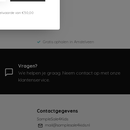
estelwaarde van €50,00
Gratis ophalen in Amstelveen
Vragen?
We helpen je graag. Neem contact op met onze
klantenservice.
Contactgegevens
SampleSale4Kids
mail@samplesale4kids.nl