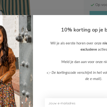
Op voo
10% korting op je b
Wil je als eerste horen over onze
ni
Gratis ve
exclusieve
acties
Verzende
Meld je dan aan voor onze n
Meer inf
👉
De kortingscode verschijnt in het vo
de e-mail).
Afbeelding vergroten