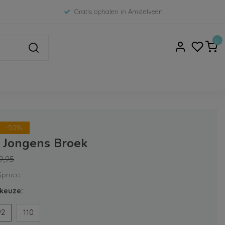
Gratis ophalen in Amstelveen
0
-50%
7 Jongens Broek
9,95
 Spruce
keuze:
92
110