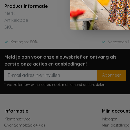
Product informatie
Merk
N
Artikelcode
N5
SKU
E
Korting tot 80%
Verzenden 1
Meld je aan voor onze nieuwsbrief en ontvang als
eerste onze acties en aanbiedingen!
Abonneer
* We zullen uw e-mailadres nooit met iemand anders delen.
Informatie
Mijn accoun
Klantenservice
Inloggen
Over SampleSale4Kids
Mijn bestellinge