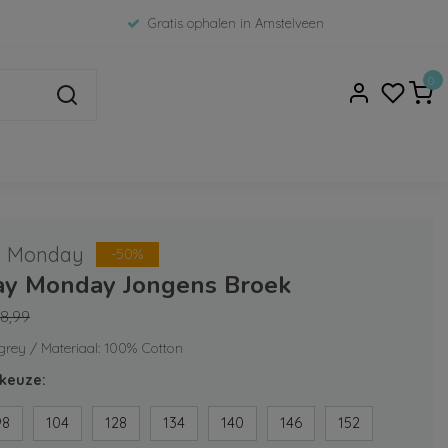
Gratis ophalen in Amstelveen
0
 Monday
-50%
y Monday Jongens Broek
8,99
 grey / Materiaal: 100% Cotton
keuze:
98
104
128
134
140
146
152