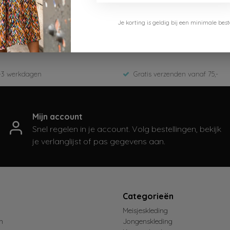
o Way Monday
Je korting is geldig bij een minimale b
8216-1-D97-Dark grey
D-Zomer 2026
-3 werkdagen
Gratis verzenden vanaf 75,-
Mijn account
Snel regelen in je account. Volg bestellingen, bekijk
je verlanglijst of pas gegevens aan.
t
Categorieën
Meisjeskleding
n
Jongenskleding