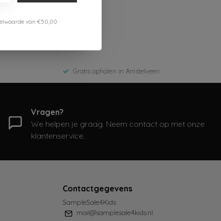
estelwaarde van €50,00
Gratis ophalen in Amstelveen
Vragen?
We helpen je graag. Neem contact op met onze
klantenservice.
Contactgegevens
SampleSale4Kids
mail@samplesale4kids.nl