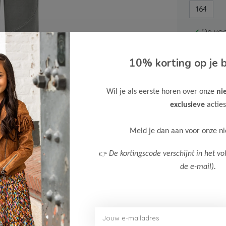
164
Op voo
10% korting op je b
Wil je als eerste horen over onze
ni
exclusieve
acties
Gratis ve
Meld je dan aan voor onze n
Verzende
👉
De kortingscode verschijnt in het vo
Meer inf
de e-mail).
Afbeelding vergroten