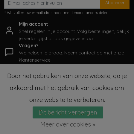
Abonneer
* We zullen uw e-mailadres nooit met iemand anders delen.
Mijn account
Snel regelen in je account. Volg bestellingen, bekijk
je verlanglijst of pas gegevens aan.
Vragen?
We helpen je graag. Neem contact op met onze
klantenservice.
Informatie
Door het gebruiken van onze website, ga je
Mijn account
akkoord met het gebruik van cookies om
Categorieën
Contactgegevens
onze website te verbeteren.
Dit bericht verbergen
© Copyright 2026 - SampleSale4Kids | Realisatie
InStijl Media
Sitemap
|
Algemene voorwaarden
|
RSS Feed
Meer over cookies »