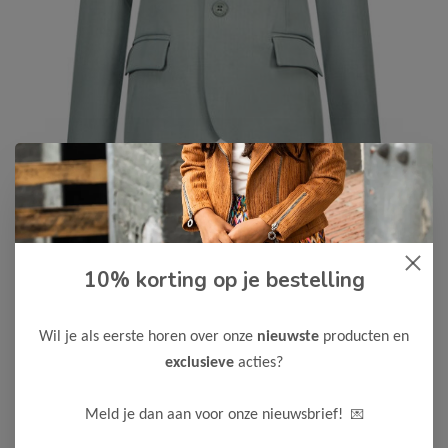
Le Chic Garçon
-50%
10% korting op je bestelling
Le Chic Garcon Jongens Blazer
ABEL
Wil je als eerste horen over onze
nieuwste
producten en
40,00
79,99
exclusieve
acties?
Kleur: Garçon Green
💌
Meld je dan aan voor onze nieuwsbrief!
Maak een keuze: