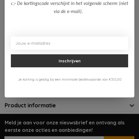
👉
De kortingscode verschijnt in het volgende scherm (niet
128
via de e-mail).
Op voorraad (2)
Toevoegen aan winkelwagen
Aan verlanglijst toevoegen
Inschrijven
Gratis verzenden vanaf 75,-
Je korting is geldig bij een minimale bestelwaarde van €50,00
Verzenden 1-3 werkdagen
Meer informatie?
Neem contact op over dit product
Product informatie
Meld je aan voor onze nieuwsbrief en ontvang als
eerste onze acties en aanbiedingen!