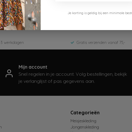
Je korting is geldig bij een minimale b
05-409-Golden Glow
2026
-3 werkdagen
Gratis verzenden vanaf 75,-
Mijn account
Snel regelen in je account. Volg bestellingen, bekijk
je verlanglijst of pas gegevens aan.
t
Categorieën
Meisjeskleding
n
Jongenskleding