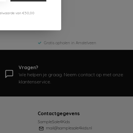
estelwaarde van €50,00
Gratis ophalen in Amstelveen
Vragen?
We helpen je graag. Neem contact op met onze
klantenservice.
Contactgegevens
SampleSale4Kids
mail@samplesale4kids.nl