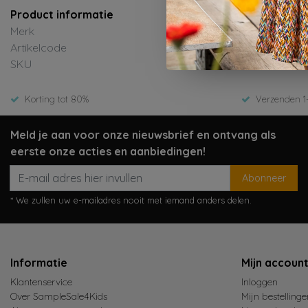
Product informatie
Merk
Le Chic
Artikelcode
C511-51
SKU
Zomer 
Korting tot 80%
Verzenden 1
Meld je aan voor onze nieuwsbrief en ontvang als
eerste onze acties en aanbiedingen!
Abonneer
* We zullen uw e-mailadres nooit met iemand anders delen.
Informatie
Mijn accoun
Klantenservice
Inloggen
Over SampleSale4Kids
Mijn bestellinge