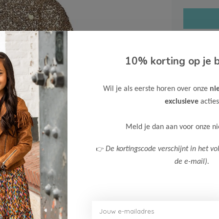
10% korting op je b
Gratis ve
Wil je als eerste horen over onze
ni
Verzende
exclusieve
acties
Meer inf
Meld je dan aan voor onze n
👉
De kortingscode verschijnt in het vo
de e-mail).
Afbeelding vergroten