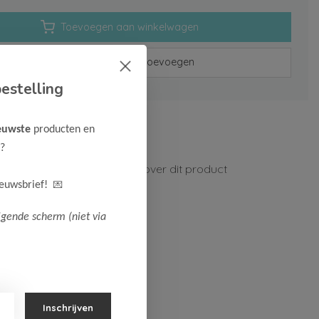
Toevoegen aan winkelwagen
Aan verlanglijst toevoegen
estelling
rzenden vanaf 75,-
euwste
producten en
n 1-3 werkdagen
?
ormatie?
Neem contact op over dit product
💌
ieuwsbrief!
lgende scherm (niet via
Inschrijven