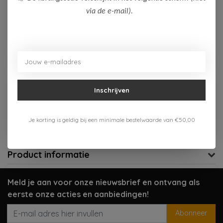
via de e-mail).
Op voorraad (2)
Toevoegen aan winkelwagen
Aan verlanglijst toevoegen
Inschrijven
Gratis verzenden vanaf 75,-
Verzenden 1-3 werkdagen
Je korting is geldig bij een minimale bestelwaarde van €50,00
Meer informatie?
Neem contact op over dit product
Product informatie
Meld je aan voor onze nieuwsbrief en ontvang als
eerste onze acties en aanbiedingen!
Abonneer