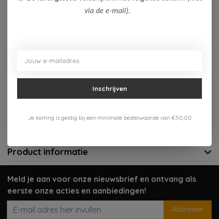
via de e-mail).
Op voorraad (2)
Toevoegen aan winkelwagen
Aan verlanglijst toevoegen
Inschrijven
Gratis verzenden vanaf 75,-
Verzenden 1-3 werkdagen
Je korting is geldig bij een minimale bestelwaarde van €50,00
Meer informatie?
Neem contact op over dit product
Product informatie
Meld je aan voor onze nieuwsbrief en ontvang als
eerste onze acties en aanbiedingen!
Abonneer