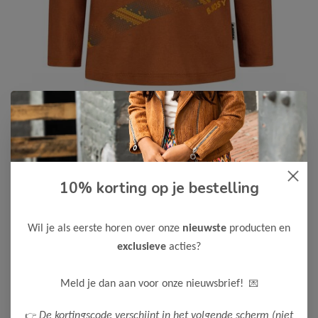
10% korting op je bestelling
B.Nosy
-50%
B Nosy Jongens Trevor
Longsleeve
Wil je als eerste horen over onze
nieuwste
producten en
9,00
exclusieve
acties?
17,99
Maak een keuze:
💌
Meld je dan aan voor onze nieuwsbrief!
74
80
86
92
👉
De kortingscode verschijnt in het volgende scherm (niet