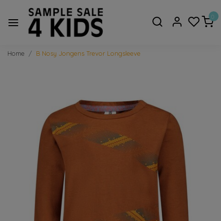
0
Home
B Nosy Jongens Trevor Longsleeve
Vorige
Volge