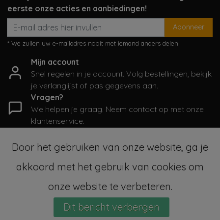
eerste onze acties en aanbiedingen!
Abonneer
* We zullen uw e-mailadres nooit met iemand anders delen.
Mijn account
Snel regelen in je account. Volg bestellingen, bekijk
je verlanglijst of pas gegevens aan.
Vragen?
We helpen je graag. Neem contact op met onze
klantenservice.
Informatie
Door het gebruiken van onze website, ga je
Mijn account
akkoord met het gebruik van cookies om
Categorieën
Contactgegevens
onze website te verbeteren.
Dit bericht verbergen
© Copyright 2026 - SampleSale4Kids | Realisatie
InStijl Media
Sitemap
|
Algemene voorwaarden
|
RSS Feed