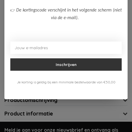
80
86
👉
De kortingscode verschijnt in het volgende scherm (niet
Op voorraad (1)
via de e-mail).
Toevoegen aan winkelwagen
Aan verlanglijst toevoegen
Inschrijven
Gratis verzenden vanaf 75,-
Verzenden 1-3 werkdagen
Je korting is geldig bij een minimale bestelwaarde van €50,00
Meer informatie?
Neem contact op over dit product
Productomschrijving
Product informatie
Meld je aan voor onze nieuwsbrief en ontvang als