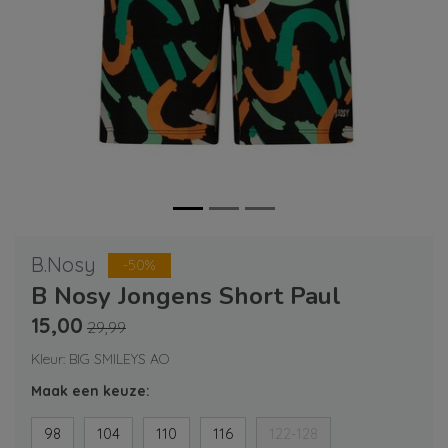
B.Nosy
-50%
B Nosy Jongens Short Paul
15,00
29,99
Kleur: BIG SMILEYS AO
Maak een keuze:
98
104
110
116
122-128