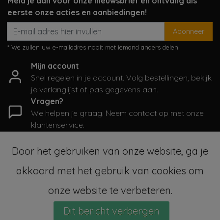
Meld je aan voor onze nieuwsbrief en ontvang als
eerste onze acties en aanbiedingen!
Abonneer
* We zullen uw e-mailadres nooit met iemand anders delen.
Mijn account
Snel regelen in je account. Volg bestellingen, bekijk
je verlanglijst of pas gegevens aan.
Vragen?
We helpen je graag. Neem contact op met onze
klantenservice.
Informatie
Door het gebruiken van onze website, ga je
Mijn account
akkoord met het gebruik van cookies om
Categorieën
Contactgegevens
onze website te verbeteren.
Dit bericht verbergen
© Copyright 2026 - SampleSale4Kids | Realisatie
InStijl Media