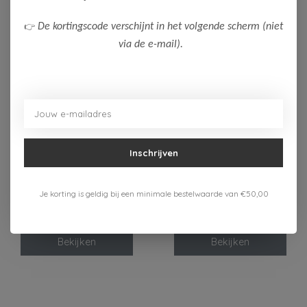
👉
De kortingscode verschijnt in het volgende scherm (niet
via de e-mail).
-50%
-50%
Inschrijven
B.Nosy
B.Nosy
B Nosy Jongens T-
B Nosy Jongens T-
Je korting is geldig bij een minimale bestelwaarde van €50,00
Shirt Timmy
Shirt Timmy
11,00
11,00
21,99
21,99
Bekijken
Bekijken