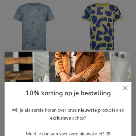
-50%
-50%
B.Nosy
B.Nosy
B Nosy Jongens T-
B Nosy Jongens T-
Shirt Timmy
Shirt Timmy
10% korting op je bestelling
10,00
10,00
19,99
19,99
Bekijken
Bekijken
Wil je als eerste horen over onze
nieuwste
producten en
exclusieve
acties?
💌
Meld je dan aan voor onze nieuwsbrief!