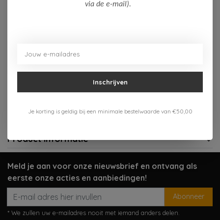
Op voorraad (2)
via de e-mail).
Toevoegen aan winkelwagen
Aan verlanglijst toevoegen
Inschrijven
Gratis verzenden vanaf 75,-
Verzenden 1-3 werkdagen
Je korting is geldig bij een minimale bestelwaarde van €50,00
Meer informatie?
Neem contact op over dit product
Product informatie
Meld je aan voor onze nieuwsbrief en ontvang als
eerste onze acties en aanbiedingen!
Abonneer
* We zullen uw e-mailadres nooit met iemand anders delen.