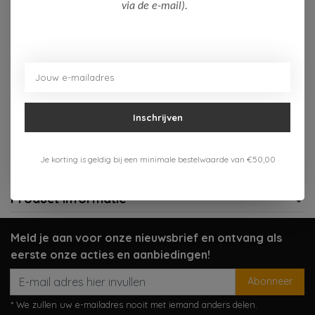
Op voorraad (2)
via de e-mail).
Toevoegen aan winkelwagen
Aan verlanglijst toevoegen
Inschrijven
Gratis verzenden vanaf 75,-
Verzenden 1-3 werkdagen
Je korting is geldig bij een minimale bestelwaarde van €50,00
Meer informatie?
Neem contact op over dit product
Product informatie
Meld je aan voor onze nieuwsbrief en ontvang als
eerste onze acties en aanbiedingen!
Abonneer
* We zullen uw e-mailadres nooit met iemand anders delen.