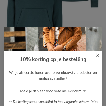
10% korting op je bestelling
B.Nosy
-50%
B Nosy Jongens Sep Sweater
Wil je als eerste horen over onze
nieuwste
producten en
22,50
44,99
exclusieve
acties?
Maak een keuze:
💌
Meld je dan aan voor onze nieuwsbrief!
98
104
110
116
122-128
👉
De kortingscode verschijnt in het volgende scherm (niet