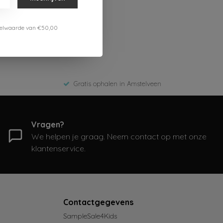
estelwaarde van €50,00
Gratis ophalen in Amstelveen
Vragen?
We helpen je graag. Neem contact op met onze
klantenservice.
Contactgegevens
SampleSale4Kids