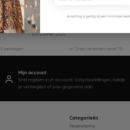
Je korting is geldig bij een minimale b
B.Nosy
Y502-6405-616
ED-Zomer 2025
-3 werkdagen
Gratis verzenden vanaf 75,-
Mijn account
Snel regelen in je account. Volg bestellingen, bekijk
je verlanglijst of pas gegevens aan.
t
Categorieën
Meisjeskleding