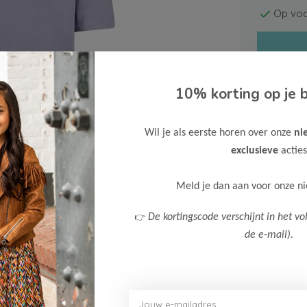
Op voo
10% korting op je b
Wil je als eerste horen over onze
ni
Gratis ve
exclusieve
acties
Verzende
Meer inf
Meld je dan aan voor onze n
👉
De kortingscode verschijnt in het vo
de e-mail).
Afbeelding vergroten