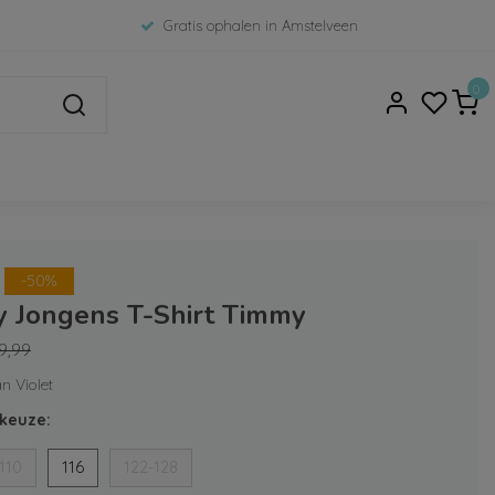
Gratis ophalen in Amstelveen
0
-50%
y Jongens T-Shirt Timmy
9,99
an Violet
keuze:
110
116
122-128