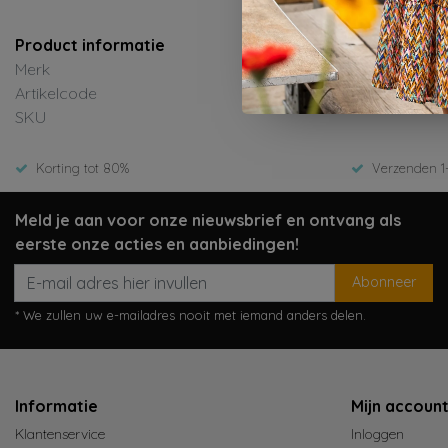
Product informatie
Merk
Artikelcode
SKU
Korting tot 80%
Verzenden 1
Meld je aan voor onze nieuwsbrief en ontvang als
eerste onze acties en aanbiedingen!
Abonneer
* We zullen uw e-mailadres nooit met iemand anders delen.
Informatie
Mijn accoun
Klantenservice
Inloggen