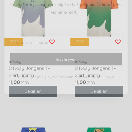
👉
De kortingscode verschijnt in het volgende scherm (niet
via de e-mail).
-50%
-50%
Inschrijven
B.Nosy
B.Nosy
B Nosy Jongens T-
B Nosy Jongens T-
Shirt Timmy
Shirt Timmy
Je korting is geldig bij een minimale bestelwaarde van €50,00
11,00
11,00
21,99
21,99
Bekijken
Bekijken