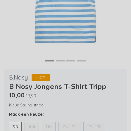
B.Nosy
-50%
B Nosy Jongens T-Shirt Tripp
10,00
19,99
Kleur: Sailing stripe
Maak een keuze:
98
104
110
122-128
122-128