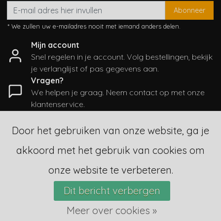
Abonneer
* We zullen uw e-mailadres nooit met iemand anders delen.
Mijn account
Snel regelen in je account. Volg bestellingen, bekijk
je verlanglijst of pas gegevens aan.
Vragen?
We helpen je graag. Neem contact op met onze
klantenservice.
Informatie
Door het gebruiken van onze website, ga je
Mijn account
akkoord met het gebruik van cookies om
Categorieën
Contactgegevens
onze website te verbeteren.
Dit bericht verbergen
© Copyright 2026 - SampleSale4Kids | Realisatie
InStijl Media
Sitemap
|
Algemene voorwaarden
|
RSS Feed
Meer over cookies »