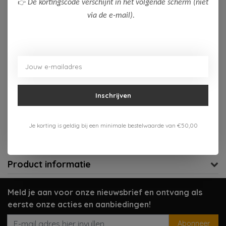
👉
De kortingscode verschijnt in het volgende scherm (niet
via de e-mail).
Op voorraad (3)
Toevoegen aan winkelwagen
Aan verlanglijst toevoegen
Inschrijven
Gratis verzenden vanaf 75,-
Je korting is geldig bij een minimale bestelwaarde van €50,00
Verzenden 1-3 werkdagen
Meer informatie?
Neem contact op over dit product
Product informatie
Meld je aan voor onze nieuwsbrief en ontvang als
eerste onze acties en aanbiedingen!
Abonneer