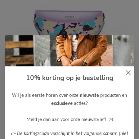
10% korting op je bestelling
B.Nosy
-50%
B Nosy Meisjes Bikini Wendy
Wil je als eerste horen over onze
nieuwste
producten en
14,00
27,99
exclusieve
acties?
Maak een keuze:
💌
Meld je dan aan voor onze nieuwsbrief!
122-128
👉
De kortingscode verschijnt in het volgende scherm (niet