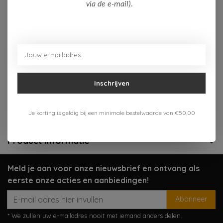
Op voorraad (4)
via de e-mail).
Toevoegen aan winkelwagen
Aan verlanglijst toevoegen
Inschrijven
Gratis verzenden vanaf 75,-
Verzenden 1-3 werkdagen
Je korting is geldig bij een minimale bestelwaarde van €50,00
Meer informatie?
Neem contact op over dit product
Product informatie
Meld je aan voor onze nieuwsbrief en ontvang als
eerste onze acties en aanbiedingen!
Abonneer
* We zullen uw e-mailadres nooit met iemand anders delen.