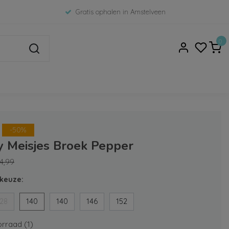
Gratis ophalen in Amstelveen
0
-50%
y Meisjes Broek Pepper
4,99
keuze:
128
140
140
146
152
rraad (1)