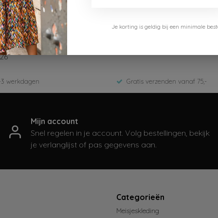
Je korting is geldig bij een minimale b
-911-Cheery Flower
26
-3 werkdagen
Gratis verzenden vanaf 75,-
Mijn account
Snel regelen in je account. Volg bestellingen, bekijk
je verlanglijst of pas gegevens aan.
t
Categorieën
Meisjeskleding