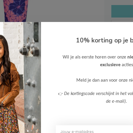
10% korting op je b
Gratis ve
Wil je als eerste horen over onze
ni
Verzende
exclusieve
acties
Meer inf
Meld je dan aan voor onze n
👉
De kortingscode verschijnt in het vo
de e-mail).
Afbeelding vergroten