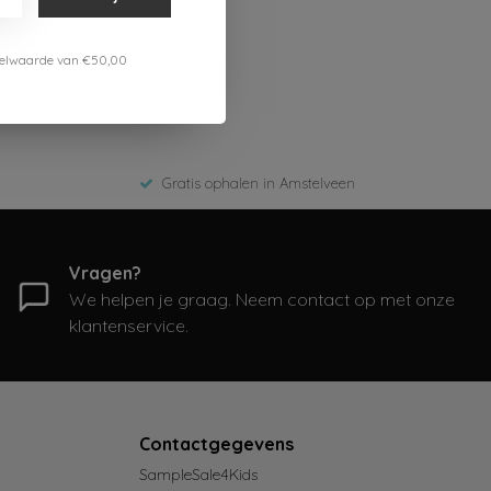
estelwaarde van €50,00
Gratis ophalen in Amstelveen
Vragen?
We helpen je graag. Neem contact op met onze
klantenservice.
Contactgegevens
SampleSale4Kids