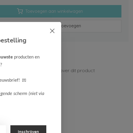
Toevoegen aan winkelwagen
Aan verlanglijst toevoegen
estelling
rzenden vanaf 75,-
euwste
producten en
n 1-3 werkdagen
?
ormatie?
Neem contact op over dit product
💌
ieuwsbrief!
lgende scherm (niet via
Inschrijven