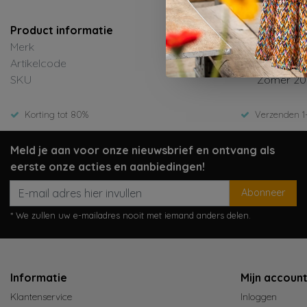
Product informatie
Merk
B.Nosy
Artikelcode
Y603-5620
SKU
Zomer 20
Korting tot 80%
Verzenden 1
Meld je aan voor onze nieuwsbrief en ontvang als
eerste onze acties en aanbiedingen!
Abonneer
* We zullen uw e-mailadres nooit met iemand anders delen.
Informatie
Mijn accoun
Klantenservice
Inloggen