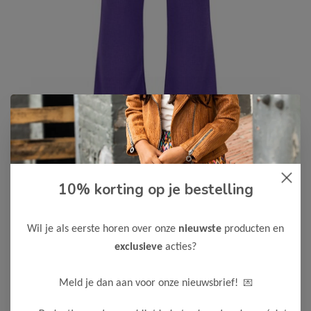
B.Nosy
-50%
10% korting op je bestelling
B Nosy Meisjes Broek Pina
11,00
21,99
Wil je als eerste horen over onze
nieuwste
producten en
exclusieve
acties?
Maak een keuze:
104
110
116
122
128
134
💌
Meld je dan aan voor onze nieuwsbrief!
140
140
146
152