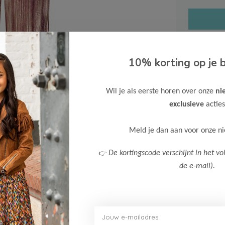
10% korting op je b
Gratis ve
Wil je als eerste horen over onze
ni
Verzende
exclusieve
acties
Meer inf
Meld je dan aan voor onze n
👉
De kortingscode verschijnt in het vo
de e-mail).
Afbeelding vergroten