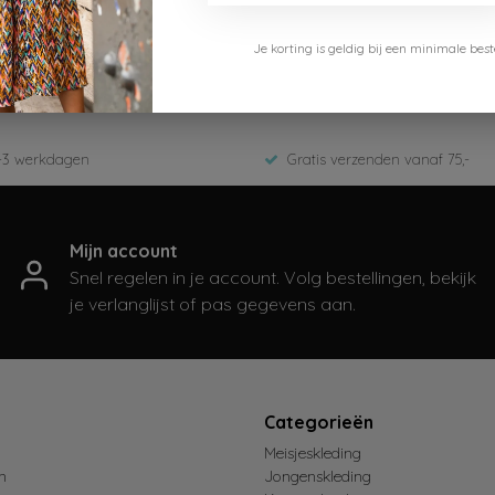
sy
Je korting is geldig bij een minimale b
-5614-720-OLD GOLD
nter 2025
-3 werkdagen
Gratis verzenden vanaf 75,-
Mijn account
Snel regelen in je account. Volg bestellingen, bekijk
je verlanglijst of pas gegevens aan.
t
Categorieën
Meisjeskleding
n
Jongenskleding