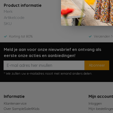
Product informatie
Merk
B.No
Artikelcode
Y508
SKU
ED-Wi
Korting tot 80%
Verzenden 1
Meld je aan voor onze nieuwsbrief en ontvang als
eerste onze acties en aanbiedingen!
Abonneer
* We zullen uw e-mailadres nooit met iemand anders delen.
Informatie
Mijn accoun
Klantenservice
Inloggen
Over SampleSale4Kids
Mijn bestellinge