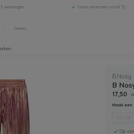
-3 werkdagen
Gratis verzenden vanaf 75,-
erken
B.Nosy
B Nosy
17,50
3
Maak een 
122-128
Op voo