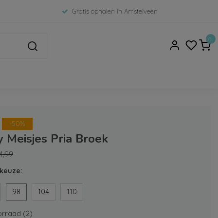
Gratis ophalen in Amstelveen
0
-50%
 Meisjes Pria Broek
4,99
keuze:
98
104
110
rraad (2)