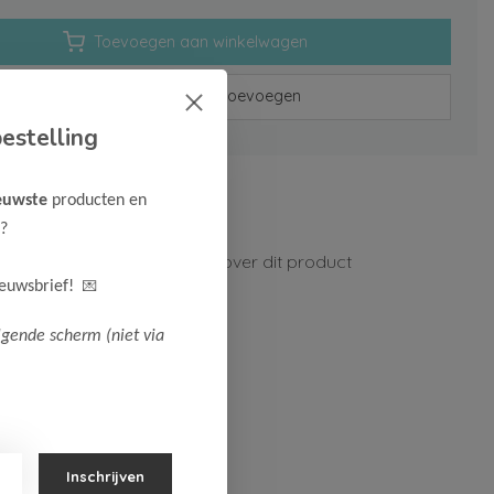
Toevoegen aan winkelwagen
Aan verlanglijst toevoegen
estelling
rzenden vanaf 75,-
euwste
producten en
n 1-3 werkdagen
?
ormatie?
Neem contact op over dit product
💌
ieuwsbrief!
lgende scherm (niet via
Inschrijven