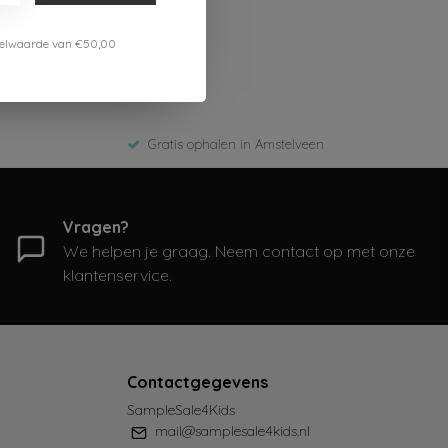
estelwaarde van €50,00
Gratis ophalen in Amstelveen
Vragen?
We helpen je graag. Neem contact op met onze
klantenservice.
Contactgegevens
SampleSale4Kids
mail@samplesale4kids.nl