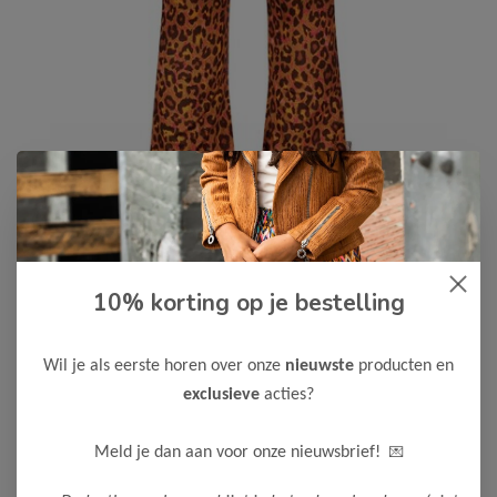
B.Nosy
-50%
10% korting op je bestelling
B Nosy Meisjes Puck Broek
13,50
26,99
Wil je als eerste horen over onze
nieuwste
producten en
exclusieve
acties?
Maak een keuze:
98
104
110
116
122-128
💌
Meld je dan aan voor onze nieuwsbrief!
134-140
146-152