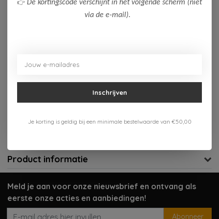
👉
De kortingscode verschijnt in het volgende scherm (niet
via de e-mail).
Op voorraad (3)
Toevoegen aan winkelwagen
Aan verlanglijst toevoegen
Inschrijven
Gratis verzenden vanaf 75,-
Je korting is geldig bij een minimale bestelwaarde van €50,00
Verzenden 1-3 werkdagen
Meer informatie?
Neem contact op over dit product
Product informatie
Meld je aan voor onze nieuwsbrief en ontvang als
eerste onze acties en aanbiedingen!
Abonneer