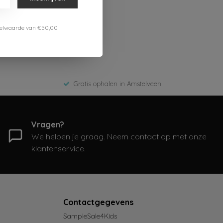
estelwaarde van €50,00
Gratis ophalen in Amstelveen
Vragen?
We helpen je graag. Neem contact op met onze
klantenservice.
Contactgegevens
SampleSale4Kids