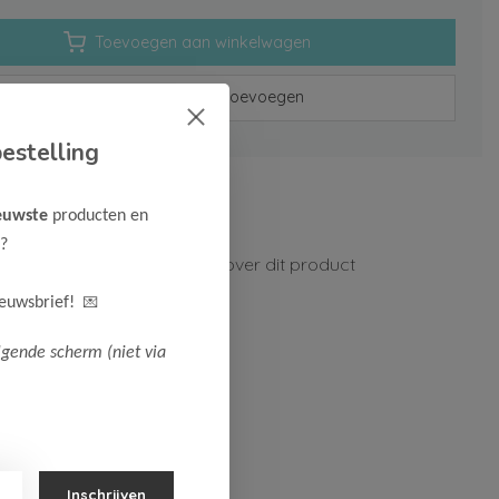
Toevoegen aan winkelwagen
Aan verlanglijst toevoegen
estelling
rzenden vanaf 75,-
euwste
producten en
n 1-3 werkdagen
?
ormatie?
Neem contact op over dit product
💌
ieuwsbrief!
lgende scherm (niet via
Inschrijven