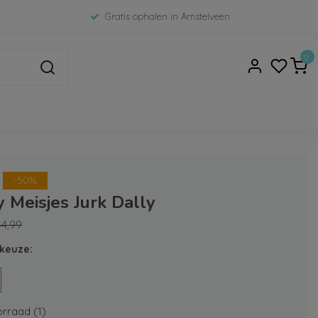
Gratis ophalen in Amstelveen
0
-50%
 Meisjes Jurk Dally
44,99
keuze:
rraad (1)