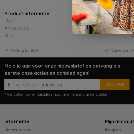
Product informatie
Merk
B
Artikelcode
Y
SKU
Z
Korting tot 80%
Verzenden 1
Meld je aan voor onze nieuwsbrief en ontvang als
eerste onze acties en aanbiedingen!
Abonneer
* We zullen uw e-mailadres nooit met iemand anders delen.
Informatie
Mijn accoun
Klantenservice
Inloggen