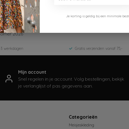
Je korting is geldig bij een minimale b
.Nosy
601-5843-266-Dubarry
omer 2026
-3 werkdagen
Gratis verzenden vanaf 75,-
Mijn account
Snel regelen in je account. Volg bestellingen, bekijk
je verlanglijst of pas gegevens aan.
t
Categorieën
Meisjeskleding