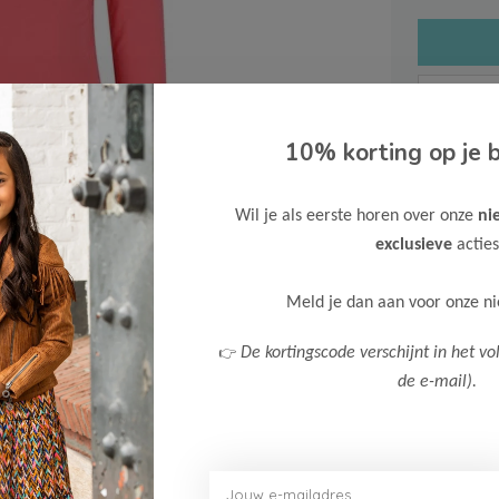
10% korting op je b
Gratis ve
Wil je als eerste horen over onze
ni
Verzende
exclusieve
acties
Meer inf
Meld je dan aan voor onze n
👉
De kortingscode verschijnt in het vo
de e-mail).
Afbeelding vergroten