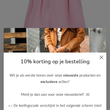
10% korting op je bestelling
B.Nosy
-50%
B Nosy Meisjes Jurk Dani
Wil je als eerste horen over onze
nieuwste
producten en
25,00
49,99
exclusieve
acties?
Maak een keuze:
💌
Meld je dan aan voor onze nieuwsbrief!
122-128
👉
De kortingscode verschijnt in het volgende scherm (niet