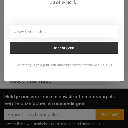
Op voorraad (1)
via de e-mail).
Toevoegen aan winkelwagen
Aan verlanglijst toevoegen
Inschrijven
Gratis verzenden vanaf 75,-
Verzenden 1-3 werkdagen
Je korting is geldig bij een minimale bestelwaarde van €50,00
Meer informatie?
Neem contact op over dit product
Product informatie
Meld je aan voor onze nieuwsbrief en ontvang als
eerste onze acties en aanbiedingen!
Abonneer
* We zullen uw e-mailadres nooit met iemand anders delen.