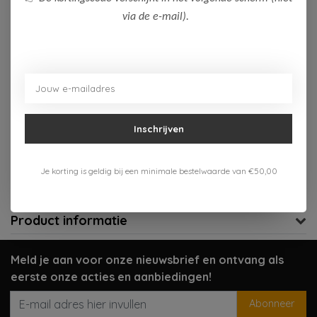
via de e-mail).
Op voorraad (1)
Toevoegen aan winkelwagen
Aan verlanglijst toevoegen
Inschrijven
Gratis verzenden vanaf 75,-
Verzenden 1-3 werkdagen
Je korting is geldig bij een minimale bestelwaarde van €50,00
Meer informatie?
Neem contact op over dit product
Product informatie
Meld je aan voor onze nieuwsbrief en ontvang als
eerste onze acties en aanbiedingen!
Abonneer