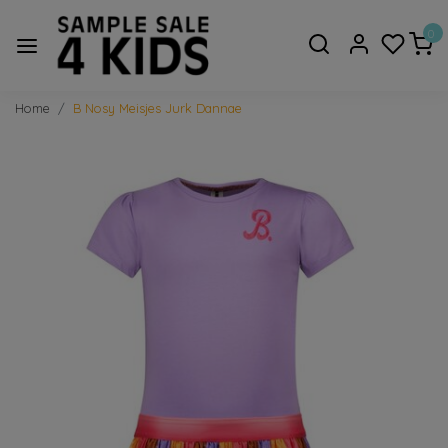
0
Home
B Nosy Meisjes Jurk Dannae
Vorige
Volge