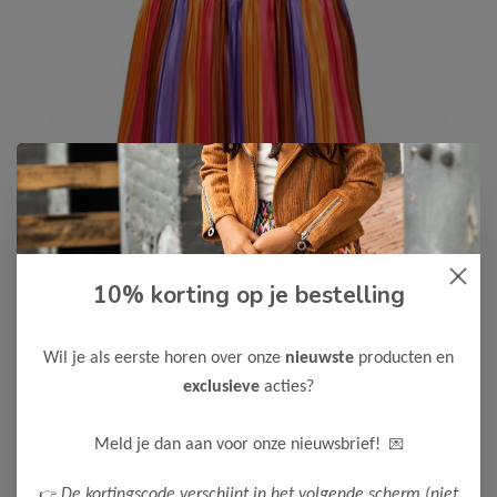
10% korting op je bestelling
B.Nosy
-50%
B Nosy Meisjes Jurk Dannae
20,00
Wil je als eerste horen over onze
nieuwste
producten en
39,99
exclusieve
acties?
Kleur: Light Purple
Maak een keuze:
💌
Meld je dan aan voor onze nieuwsbrief!
98
104
122-128
146-152
👉
De kortingscode verschijnt in het volgende scherm (niet