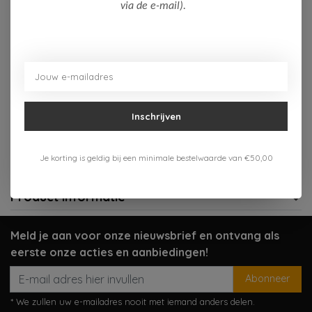
Op voorraad (2)
via de e-mail).
Toevoegen aan winkelwagen
Aan verlanglijst toevoegen
Inschrijven
Gratis verzenden vanaf 75,-
Verzenden 1-3 werkdagen
Je korting is geldig bij een minimale bestelwaarde van €50,00
Meer informatie?
Neem contact op over dit product
Product informatie
Meld je aan voor onze nieuwsbrief en ontvang als
eerste onze acties en aanbiedingen!
Abonneer
* We zullen uw e-mailadres nooit met iemand anders delen.