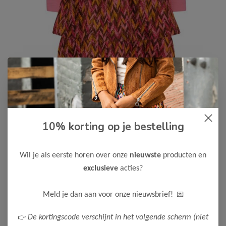
10% korting op je bestelling
B.Nosy
-50%
B Nosy Meisjes Daphne Jurk
Wil je als eerste horen over onze
nieuwste
producten en
17,50
34,99
exclusieve
acties?
Maak een keuze:
💌
Meld je dan aan voor onze nieuwsbrief!
74
80
86
92
👉
De kortingscode verschijnt in het volgende scherm (niet