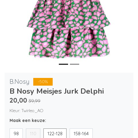
B.Nosy
-50%
B Nosy Meisjes Jurk Delphi
20,00
39,99
Kleur: Twirleo_AO
Maak een keuze:
98
110
122-128
158-164