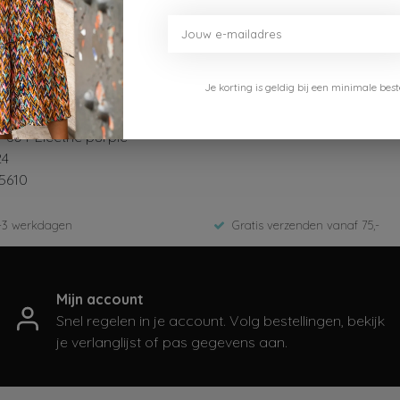
Je korting is geldig bij een minimale b
604-Electric purple
24
5610
-3 werkdagen
Gratis verzenden vanaf 75,-
Mijn account
Snel regelen in je account. Volg bestellingen, bekijk
je verlanglijst of pas gegevens aan.