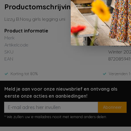
Productomschrijving
Lizzy B.Nosy girls legging uni
Product informatie
Merk
B.Nosy
Artikelcode
Y408-5520-
SKU
Winter 20
EAN
872085941
Korting tot 80%
Verzenden 1
Meld je aan voor onze nieuwsbrief en ontvang als
eerste onze acties en aanbiedingen!
Abonneer
* We zullen uw e-mailadres nooit met iemand anders delen.