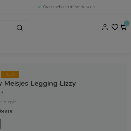
Gratis ophalen in Amstelveen
0
-55%
 Meisjes Legging Lizzy
99
ric purple
keuze: