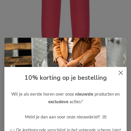
10% korting op je bestelling
B.Nosy
-50%
B Nosy Meisjes Legging Lizzy
9,00
Wil je als eerste horen over onze
nieuwste
producten en
17,99
exclusieve
acties?
Kleur: Fandango Pink
Maak een keuze:
💌
Meld je dan aan voor onze nieuwsbrief!
122-128
104
110
134-140
👉
De kortingscode verschijnt in het volgende scherm (niet