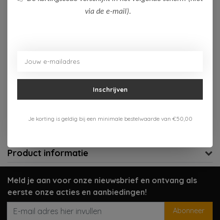
via de e-mail).
Op voorraad (2)
Toevoegen aan winkelwagen
Aan verlanglijst toevoegen
Inschrijven
Gratis verzenden vanaf 75,-
Verzenden 1-3 werkdagen
Je korting is geldig bij een minimale bestelwaarde van €50,00
Meer informatie?
Neem contact op over dit product
Product informatie
Meld je aan voor onze nieuwsbrief en ontvang als
eerste onze acties en aanbiedingen!
Abonneer