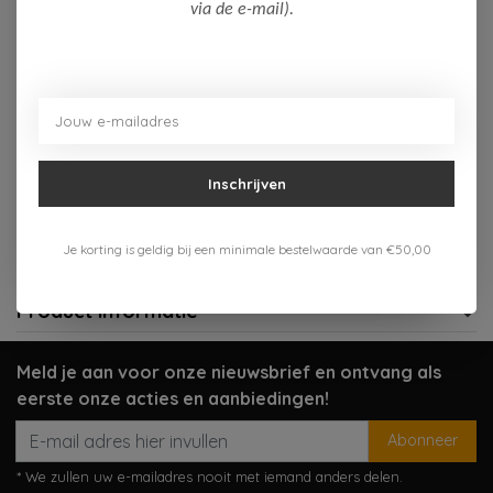
Op voorraad (4)
via de e-mail).
Toevoegen aan winkelwagen
Aan verlanglijst toevoegen
Inschrijven
Gratis verzenden vanaf 75,-
Verzenden 1-3 werkdagen
Je korting is geldig bij een minimale bestelwaarde van €50,00
Meer informatie?
Neem contact op over dit product
Product informatie
Meld je aan voor onze nieuwsbrief en ontvang als
eerste onze acties en aanbiedingen!
Abonneer
* We zullen uw e-mailadres nooit met iemand anders delen.