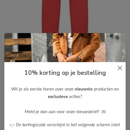
10% korting op je bestelling
B.Nosy
-50%
B Nosy Meisjes Legging Lizzy
Wil je als eerste horen over onze
nieuwste
producten en
9,00
17,99
exclusieve
acties?
Maak een keuze:
💌
Meld je dan aan voor onze nieuwsbrief!
122-128
👉
De kortingscode verschijnt in het volgende scherm (niet