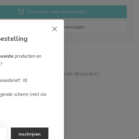
Toevoegen aan winkelwagen
Aan verlanglijst toevoegen
estelling
rzenden vanaf 75,-
euwste
producten en
n 1-3 werkdagen
?
ormatie?
Neem contact op over dit product
💌
ieuwsbrief!
lgende scherm (niet via
Inschrijven