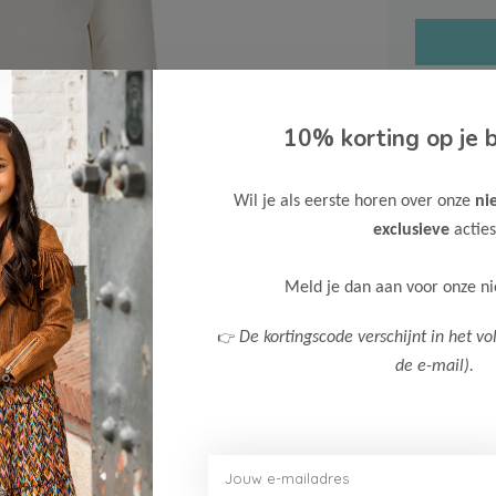
10% korting op je b
Gratis ve
Wil je als eerste horen over onze
ni
Verzende
exclusieve
acties
Meer inf
Meld je dan aan voor onze n
👉
De kortingscode verschijnt in het vo
de e-mail).
Afbeelding vergroten