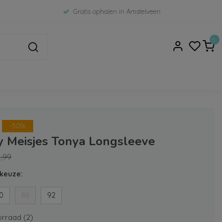
Gratis ophalen in Amstelveen
0
-50%
y Meisjes Tonya Longsleeve
1,99
keuze:
0
86
92
rraad (2)