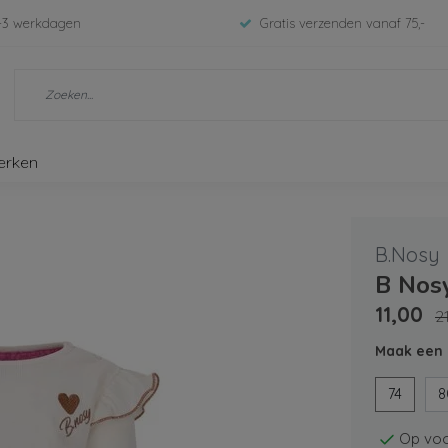
-3 werkdagen
Gratis verzenden vanaf 75,-
erken
B.Nosy
B Nos
11,00
2
Maak een 
74
8
Op voo