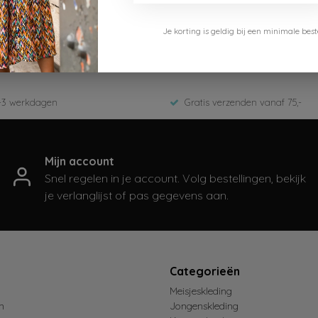
B.Nosy
Je korting is geldig bij een minimale b
Y508-7427-004-Ecru
ED-Winter 2025
-3 werkdagen
Gratis verzenden vanaf 75,-
Mijn account
Snel regelen in je account. Volg bestellingen, bekijk
je verlanglijst of pas gegevens aan.
t
Categorieën
Meisjeskleding
n
Jongenskleding