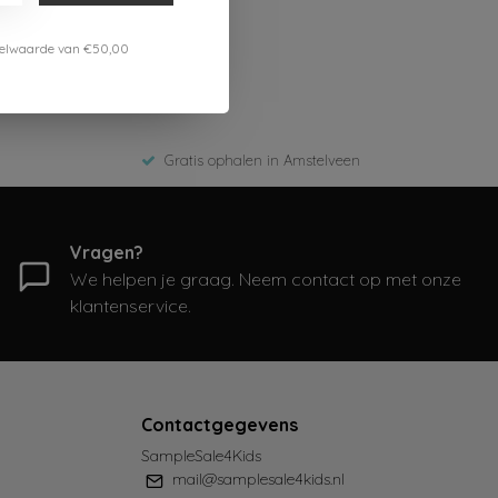
estelwaarde van €50,00
Gratis ophalen in Amstelveen
Vragen?
We helpen je graag. Neem contact op met onze
klantenservice.
Contactgegevens
SampleSale4Kids
mail@samplesale4kids.nl