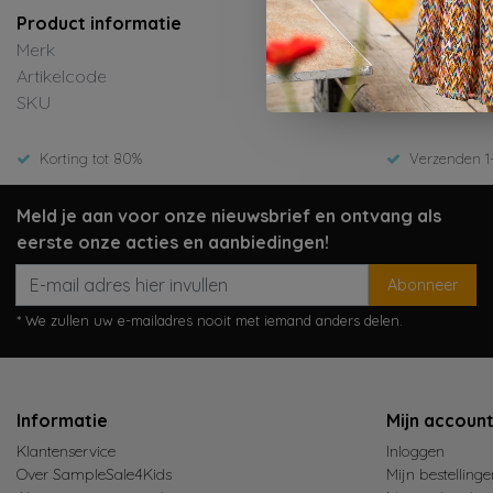
Product informatie
Merk
Artikelcode
SKU
Korting tot 80%
Verzenden 1
Meld je aan voor onze nieuwsbrief en ontvang als
eerste onze acties en aanbiedingen!
Abonneer
* We zullen uw e-mailadres nooit met iemand anders delen.
Informatie
Mijn accoun
Klantenservice
Inloggen
Over SampleSale4Kids
Mijn bestellinge