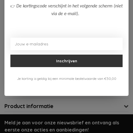
👉
De kortingscode verschijnt in het volgende scherm (niet
Op voorraad (1)
via de e-mail).
Toevoegen aan winkelwagen
Aan verlanglijst toevoegen
Gratis verzenden vanaf 75,-
Inschrijven
Verzenden 1-3 werkdagen
Je korting is geldig bij een minimale bestelwaarde van €50,00
Meer informatie?
Neem contact op over dit product
Productomschrijving
Product informatie
Meld je aan voor onze nieuwsbrief en ontvang als
eerste onze acties en aanbiedingen!