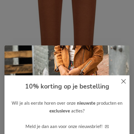
B.Nosy
-55%
10% korting op je bestelling
B Nosy Meisjes Mini Legging Lory
6,75
14,99
Wil je als eerste horen over onze
nieuwste
producten en
Kleur: Cappucino
exclusieve
acties?
Maak een keuze:
💌
Meld je dan aan voor onze nieuwsbrief!
86