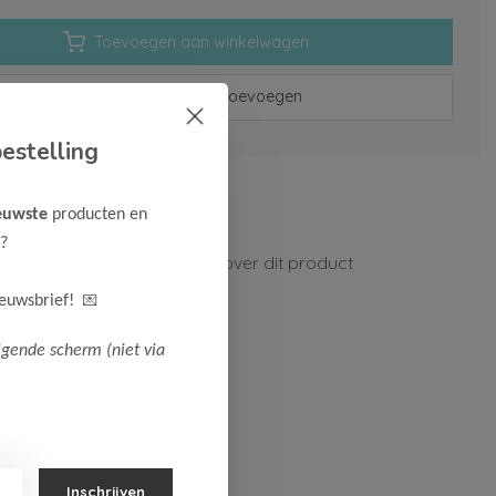
Toevoegen aan winkelwagen
Aan verlanglijst toevoegen
estelling
rzenden vanaf 75,-
euwste
producten en
n 1-3 werkdagen
?
ormatie?
Neem contact op over dit product
💌
ieuwsbrief!
lgende scherm (niet via
Inschrijven