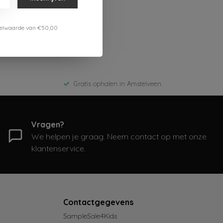
estelwaarde van €50,00
Gratis ophalen in Amstelveen
Vragen?
We helpen je graag. Neem contact op met onze
klantenservice.
Contactgegevens
SampleSale4Kids