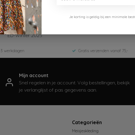
Je korting is geldig bij een minimale b
B.Nosy
Y508-5730-190-Navy
ED-Winter 2025
-3 werkdagen
Gratis verzenden vanaf 75,-
Mijn account
Snel regelen in je account. Volg bestellingen, bekijk
je verlanglijst of pas gegevens aan.
t
Categorieën
Meisjeskleding