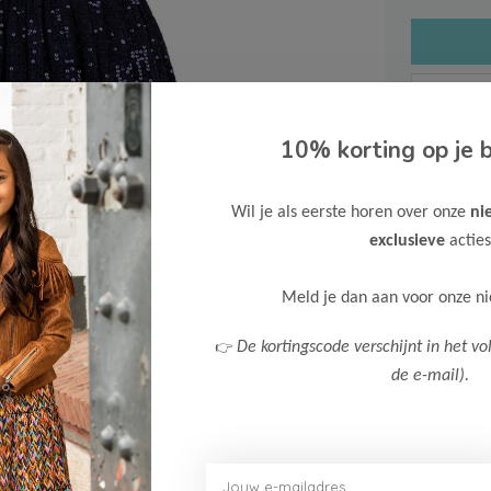
10% korting op je b
Gratis ve
Wil je als eerste horen over onze
ni
Verzende
exclusieve
acties
Meer inf
Meld je dan aan voor onze n
👉
De kortingscode verschijnt in het vo
de e-mail).
Afbeelding vergroten