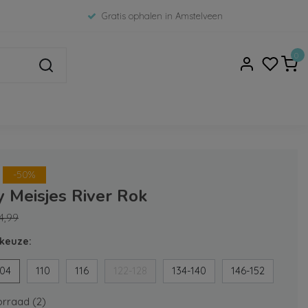
Gratis ophalen in Amstelveen
0
-50%
 Meisjes River Rok
4,99
keuze:
104
110
116
122-128
134-140
146-152
rraad (2)