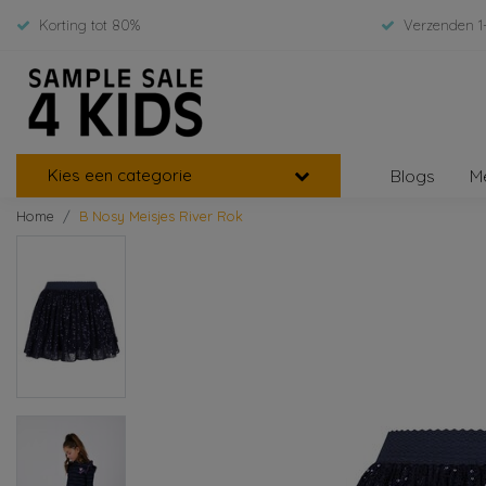
Korting tot 80%
Verzenden 1
Kies een categorie
Blogs
M
Home
B Nosy Meisjes River Rok