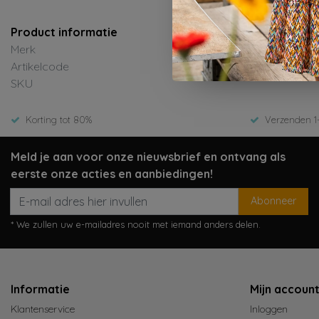
Product informatie
Merk
Artikelcode
SKU
Korting tot 80%
Verzenden 1
Meld je aan voor onze nieuwsbrief en ontvang als
eerste onze acties en aanbiedingen!
Abonneer
* We zullen uw e-mailadres nooit met iemand anders delen.
Informatie
Mijn accoun
Klantenservice
Inloggen