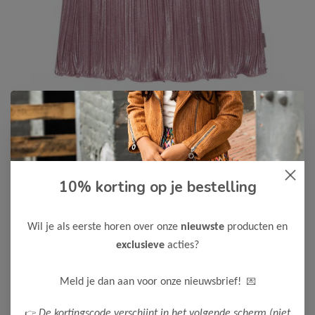
10% korting op je bestelling
B.Nosy
-50%
B Nosy Meisjes Rok Roza
12,50
Wil je als eerste horen over onze
nieuwste
producten en
24,99
exclusieve
acties?
Kleur: Coral blush
Maak een keuze:
💌
Meld je dan aan voor onze nieuwsbrief!
98
110
122-128
134-140
👉
De kortingscode verschijnt in het volgende scherm (niet