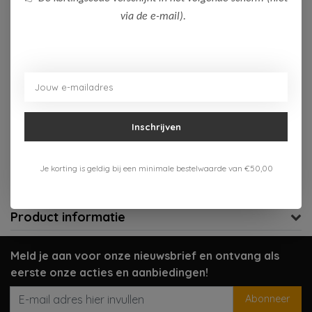
via de e-mail).
Op voorraad (1)
Toevoegen aan winkelwagen
Aan verlanglijst toevoegen
Inschrijven
Gratis verzenden vanaf 75,-
Verzenden 1-3 werkdagen
Je korting is geldig bij een minimale bestelwaarde van €50,00
Meer informatie?
Neem contact op over dit product
Product informatie
Meld je aan voor onze nieuwsbrief en ontvang als
eerste onze acties en aanbiedingen!
Abonneer