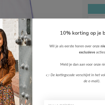
10% korting op je b
Gratis ve
Wil je als eerste horen over onze
ni
Verzende
exclusieve
acties
Meer inf
Meld je dan aan voor onze n
👉
De kortingscode verschijnt in het vo
de e-mail).
Afbeelding vergroten