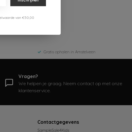
estelwaarde van €50,00
Gratis ophalen in Amstelveen
Vragen?
We helpen je graag. Neem contact op met onze
klantenservice.
Contactgegevens
SampleSale4Kids