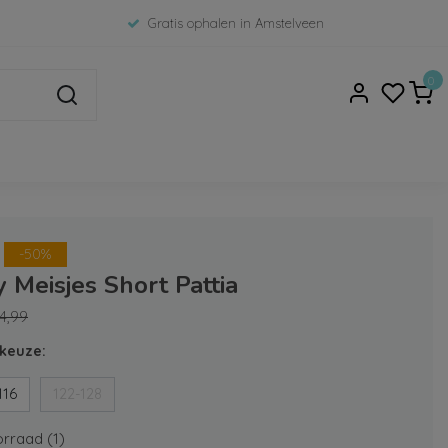
Gratis ophalen in Amstelveen
0
-50%
 Meisjes Short Pattia
4,99
keuze:
116
122-128
rraad (1)