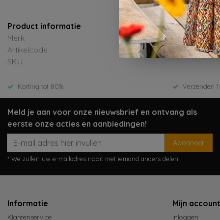
Product informatie
Merk
Artikelcode
SKU
Korting tot 80%
Verzenden 1
Meld je aan voor onze nieuwsbrief en ontvang als
eerste onze acties en aanbiedingen!
Abonneer
* We zullen uw e-mailadres nooit met iemand anders delen.
Informatie
Mijn accoun
Klantenservice
Inloggen