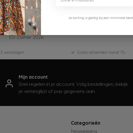
Je korting is geldig bij een minimale b
B.Nosy
Y603-5618-12-Cotton
ED-Zomer 2026
-3 werkdagen
Gratis verzenden vanaf 75,-
Mijn account
Snel regelen in je account. Volg bestellingen, bekijk
je verlanglijst of pas gegevens aan.
t
Categorieën
Meisjeskleding