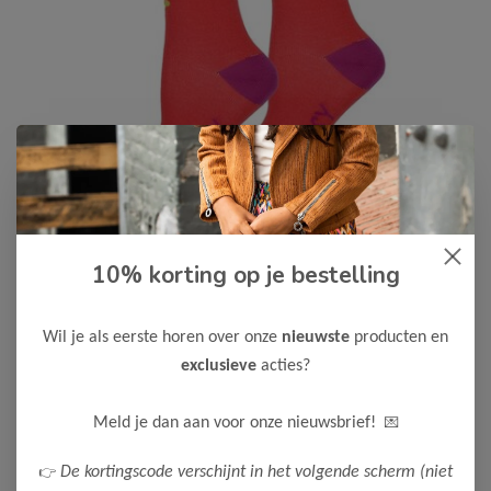
10% korting op je bestelling
B.Nosy
-50%
B Nosy Meisjes Sokken Missy
Wil je als eerste horen over onze
nieuwste
producten en
6,50
12,99
exclusieve
acties?
Maak een keuze:
💌
Meld je dan aan voor onze nieuwsbrief!
31-34
Mt 27-30
Mt 31-34
👉
De kortingscode verschijnt in het volgende scherm (niet