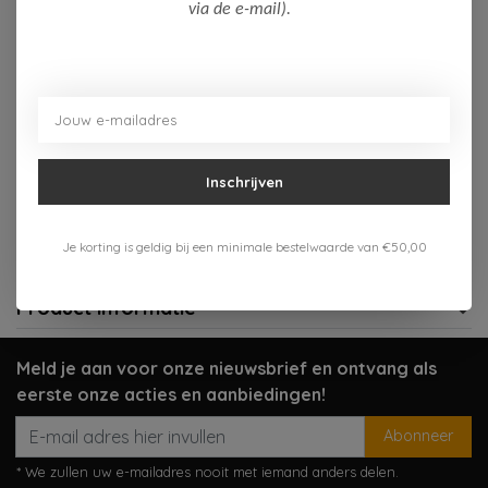
Op voorraad (3)
via de e-mail).
Toevoegen aan winkelwagen
Aan verlanglijst toevoegen
Inschrijven
Gratis verzenden vanaf 75,-
Verzenden 1-3 werkdagen
Je korting is geldig bij een minimale bestelwaarde van €50,00
Meer informatie?
Neem contact op over dit product
Product informatie
Meld je aan voor onze nieuwsbrief en ontvang als
eerste onze acties en aanbiedingen!
Abonneer
* We zullen uw e-mailadres nooit met iemand anders delen.