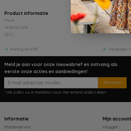
Product informatie
Merk
Artikelcode
SKU
Korting tot 80%
Verzenden 1
Meld je aan voor onze nieuwsbrief en ontvang als
eerste onze acties en aanbiedingen!
Abonneer
* We zullen uw e-mailadres nooit met iemand anders delen.
Informatie
Mijn accoun
Klantenservice
Inloggen