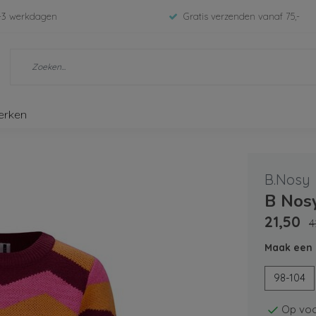
-3 werkdagen
Gratis verzenden vanaf 75,-
erken
B.Nosy
B Nos
21,50
4
Maak een 
98-104
Op voo