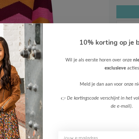
10% korting op je b
Gratis ve
Wil je als eerste horen over onze
ni
Verzende
exclusieve
acties
Meer inf
Meld je dan aan voor onze n
👉
De kortingscode verschijnt in het vo
de e-mail).
Afbeelding vergroten