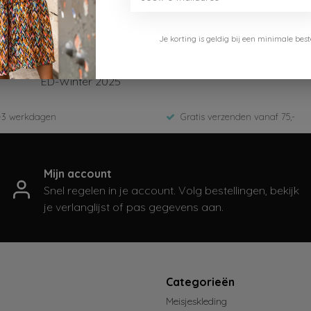
Je korting is geldig bij een minimale b
B.Nosy
Y509-5331-222-Fig
ED-Winter 2025
-3 werkdagen
Gratis verzenden vanaf 75,-
Mijn account
Snel regelen in je account. Volg bestellingen, bekijk
je verlanglijst of pas gegevens aan.
t
Categorieën
Meisjeskleding