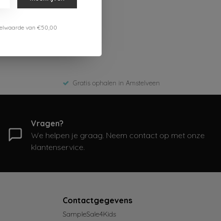
estelwaarde van €50,00
Gratis ophalen in Amstelveen
Vragen?
We helpen je graag. Neem contact op met onze
klantenservice.
Contactgegevens
SampleSale4Kids