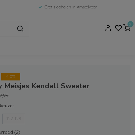
Gratis ophalen in Amstelveen
0
-50%
y Meisjes Kendall Sweater
2,99
keuze:
122-128
rraad (2)