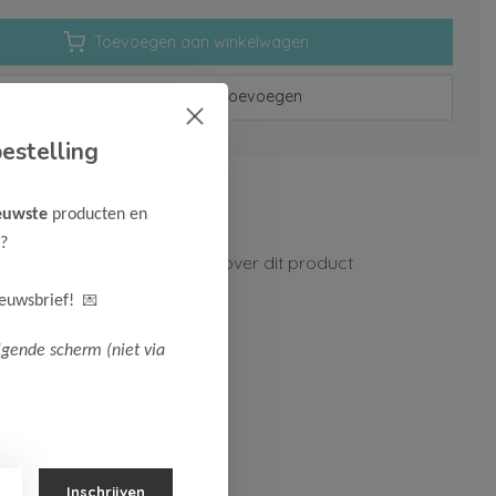
Toevoegen aan winkelwagen
Aan verlanglijst toevoegen
estelling
rzenden vanaf 75,-
euwste
producten en
n 1-3 werkdagen
?
ormatie?
Neem contact op over dit product
💌
ieuwsbrief!
lgende scherm (niet via
Inschrijven