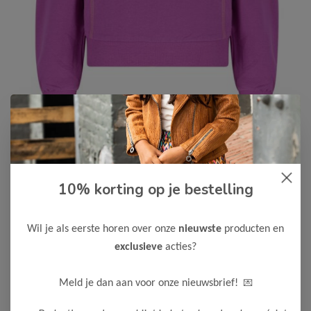
B.Nosy
-50%
10% korting op je bestelling
B Nosy Meisjes Sweater Sophie
18,50
36,99
Wil je als eerste horen over onze
nieuwste
producten en
exclusieve
acties?
Maak een keuze:
98
104
110
116
122-128
💌
Meld je dan aan voor onze nieuwsbrief!
134-140