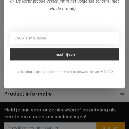
👉
De kortingscode verschijnt in het volgende scherm (niet
via de e-mail).
Op voorraad (5)
Toevoegen aan winkelwagen
Aan verlanglijst toevoegen
Inschrijven
Gratis verzenden vanaf 75,-
Je korting is geldig bij een minimale bestelwaarde van €50,00
Verzenden 1-3 werkdagen
Meer informatie?
Neem contact op over dit product
Product informatie
Meld je aan voor onze nieuwsbrief en ontvang als
eerste onze acties en aanbiedingen!
Abonneer