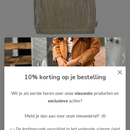
10% korting op je bestelling
B.Nosy
-50%
B Nosy Meisjes T-Shirt Brynn
15,00
Wil je als eerste horen over onze
nieuwste
producten en
29,99
exclusieve
acties?
Kleur: Light gold
Maak een keuze:
💌
Meld je dan aan voor onze nieuwsbrief!
104
110
116
122-128
158-164
👉
De kortingscode verschijnt in het volgende scherm (niet