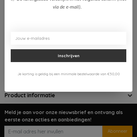
via de e-mail).
Op voorraad (1)
Toevoegen aan winkelwagen
Aan verlanglijst toevoegen
Inschrijven
Gratis verzenden vanaf 75,-
Verzenden 1-3 werkdagen
Je korting is geldig bij een minimale bestelwaarde van €50,00
Meer informatie?
Neem contact op over dit product
Product informatie
Meld je aan voor onze nieuwsbrief en ontvang als
eerste onze acties en aanbiedingen!
Abonneer