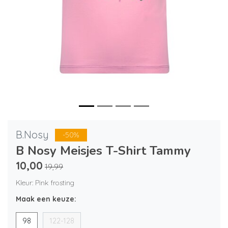
B.Nosy
-50%
B Nosy Meisjes T-Shirt Tammy
10,00
19,99
Kleur: Pink frosting
Maak een keuze:
98
122-128