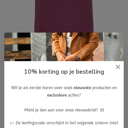
10% korting op je bestelling
B.Nosy
-50%
B Nosy Meisjes T-shirt Tammy
Wil je als eerste horen over onze
nieuwste
producten en
11,00
21,99
exclusieve
acties?
Maak een keuze:
💌
Meld je dan aan voor onze nieuwsbrief!
104
110
116
122-128
👉
De kortingscode verschijnt in het volgende scherm (niet