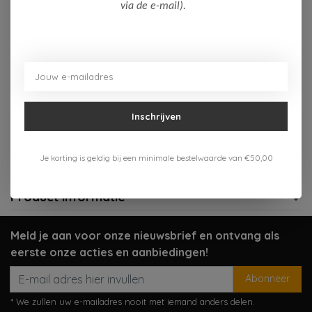
Op voorraad (4)
via de e-mail).
Toevoegen aan winkelwagen
Aan verlanglijst toevoegen
Inschrijven
Gratis verzenden vanaf 75,-
Verzenden 1-3 werkdagen
Je korting is geldig bij een minimale bestelwaarde van €50,00
Meer informatie?
Neem contact op over dit product
Product informatie
Meld je aan voor onze nieuwsbrief en ontvang als
eerste onze acties en aanbiedingen!
Abonneer
* We zullen uw e-mailadres nooit met iemand anders delen.