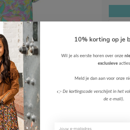
10% korting op je b
Gratis ve
Wil je als eerste horen over onze
ni
Verzende
exclusieve
acties
Meer inf
Meld je dan aan voor onze n
👉
De kortingscode verschijnt in het vo
de e-mail).
Afbeelding vergroten