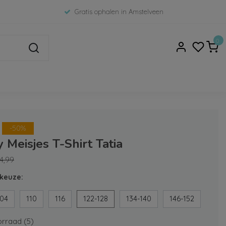
Gratis ophalen in Amstelveen
0
-50%
 Meisjes T-Shirt Tatia
4,99
keuze:
104
110
116
122-128
134-140
146-152
rraad (5)