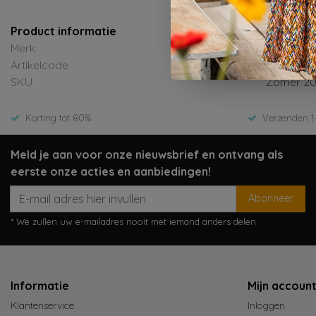
Product informatie
Merk
B.Nosy
Artikelcode
Y602-5410
SKU
Zomer 2
Korting tot 80%
Verzenden 1
Meld je aan voor onze nieuwsbrief en ontvang als
eerste onze acties en aanbiedingen!
Abonneer
* We zullen uw e-mailadres nooit met iemand anders delen.
Informatie
Mijn accoun
Klantenservice
Inloggen