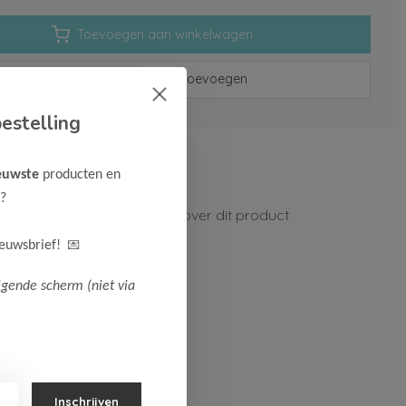
Toevoegen aan winkelwagen
Aan verlanglijst toevoegen
estelling
rzenden vanaf 75,-
euwste
producten en
n 1-3 werkdagen
?
ormatie?
Neem contact op over dit product
💌
ieuwsbrief!
lgende scherm (niet via
Inschrijven