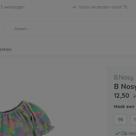
-3 werkdagen
Gratis verzenden vanaf 75,-
erken
B.Nosy
B Nosy
12,50
2
Maak een 
98
Op voo