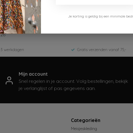
Je korting is geldig bij een minimale b
-926-Pastel Tropics
026
-3 werkdagen
Gratis verzenden vanaf 75,-
Mijn account
Snel regelen in je account. Volg bestellingen, bekijk
je verlanglijst of pas gegevens aan.
t
Categorieën
Meisjeskleding