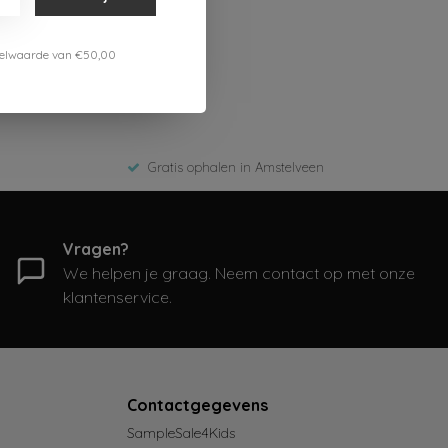
estelwaarde van €50,00
Gratis ophalen in Amstelveen
Vragen?
We helpen je graag. Neem contact op met onze
klantenservice.
Contactgegevens
SampleSale4Kids