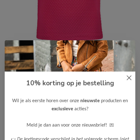
10% korting op je bestelling
B.Nosy
-50%
B Nosy Meisjes T-Shirt Teddie
12,50
Wil je als eerste horen over onze
nieuwste
producten en
24,99
exclusieve
acties?
Kleur: Fandango Pink
Maak een keuze:
💌
Meld je dan aan voor onze nieuwsbrief!
104
122-128
👉
De kortingscode verschijnt in het volgende scherm (niet