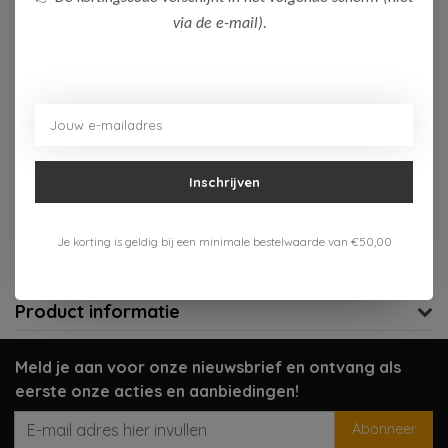
via de e-mail).
Op voorraad (1)
Toevoegen aan winkelwagen
Aan verlanglijst toevoegen
Inschrijven
Gratis verzenden vanaf 75,-
Verzenden 1-3 werkdagen
Je korting is geldig bij een minimale bestelwaarde van €50,00
Meer informatie?
Neem contact op over dit product
Product informatie
Meld je aan voor onze nieuwsbrief en ontvang als
eerste onze acties en aanbiedingen!
Abonneer