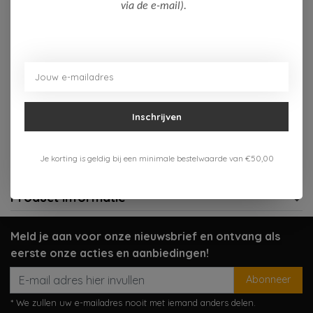
Op voorraad (3)
via de e-mail).
Toevoegen aan winkelwagen
Aan verlanglijst toevoegen
Inschrijven
Gratis verzenden vanaf 75,-
Verzenden 1-3 werkdagen
Je korting is geldig bij een minimale bestelwaarde van €50,00
Meer informatie?
Neem contact op over dit product
Product informatie
Meld je aan voor onze nieuwsbrief en ontvang als
eerste onze acties en aanbiedingen!
Abonneer
* We zullen uw e-mailadres nooit met iemand anders delen.