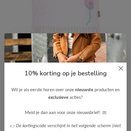
10% korting op je bestelling
B.Nosy
-50%
B Nosy Meisjes T-shirt Tikki
Wil je als eerste horen over onze
nieuwste
producten en
12,50
24,99
exclusieve
acties?
Maak een keuze:
💌
Meld je dan aan voor onze nieuwsbrief!
122-128
👉
De kortingscode verschijnt in het volgende scherm (niet