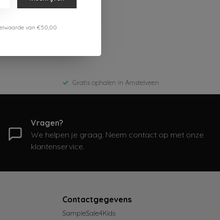
estelwaarde van €50,00
Gratis ophalen in Amstelveen
Vragen?
We helpen je graag. Neem contact op met onze
klantenservice.
Contactgegevens
SampleSale4Kids