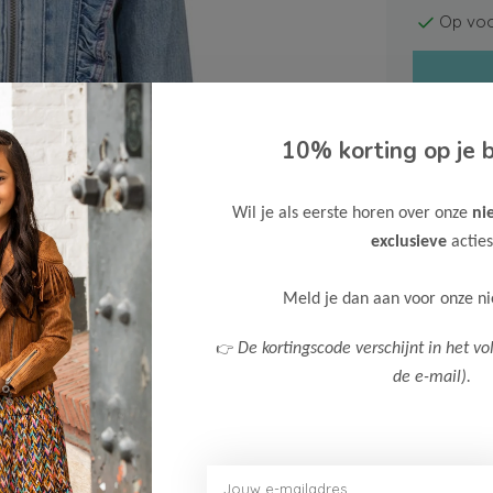
Op voo
10% korting op je b
Wil je als eerste horen over onze
ni
Gratis ve
exclusieve
acties
Verzende
Meer inf
Meld je dan aan voor onze n
👉
De kortingscode verschijnt in het vo
de e-mail).
Afbeelding vergroten