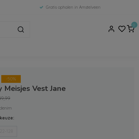
Gratis ophalen in Amstelveen
0
-50%
 Meisjes Vest Jane
49,99
t denim
keuze:
22-128