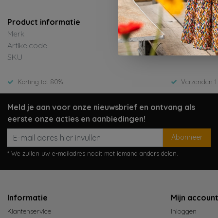
Product informatie
Merk
Artikelcode
SKU
Korting tot 80%
Verzenden 1
Meld je aan voor onze nieuwsbrief en ontvang als
eerste onze acties en aanbiedingen!
Abonneer
* We zullen uw e-mailadres nooit met iemand anders delen.
Informatie
Mijn accoun
Klantenservice
Inloggen