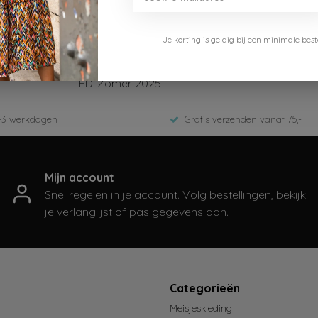
Je korting is geldig bij een minimale b
B.Nosy
Y501-5201-187
ED-Zomer 2025
-3 werkdagen
Gratis verzenden vanaf 75,-
Mijn account
Snel regelen in je account. Volg bestellingen, bekijk
je verlanglijst of pas gegevens aan.
t
Categorieën
Meisjeskleding