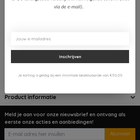
via de e-mail).
Op voorraad (1)
Toevoegen aan winkelwagen
Aan verlanglijst toevoegen
Inschrijven
Gratis verzenden vanaf 75,-
Verzenden 1-3 werkdagen
Je korting is geldig bij een minimale bestelwaarde van €50,00
Meer informatie?
Neem contact op over dit product
Product informatie
Meld je aan voor onze nieuwsbrief en ontvang als
eerste onze acties en aanbiedingen!
Abonneer