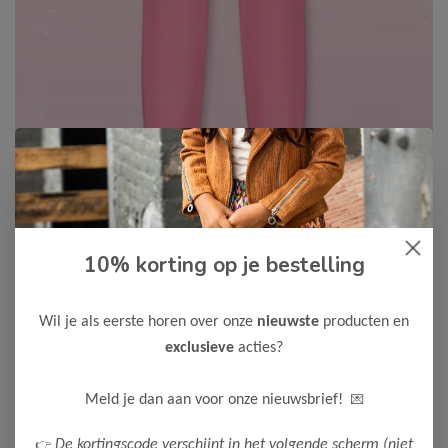
10% korting op je bestelling
B.Nosy
-50%
B Nosy Meisjes x K3 Legging
Lizzy
Wil je als eerste horen over onze
nieuwste
producten en
10,00
exclusieve
acties?
19,99
Maak een keuze:
💌
Meld je dan aan voor onze nieuwsbrief!
128
👉
De kortingscode verschijnt in het volgende scherm (niet