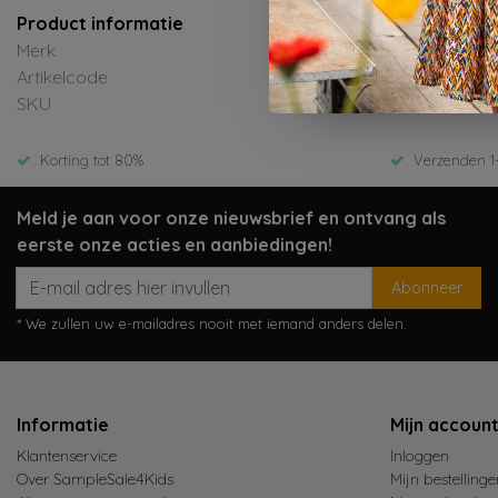
Product informatie
Merk
Artikelcode
SKU
Korting tot 80%
Verzenden 1
Meld je aan voor onze nieuwsbrief en ontvang als
eerste onze acties en aanbiedingen!
Abonneer
* We zullen uw e-mailadres nooit met iemand anders delen.
Informatie
Mijn accoun
Klantenservice
Inloggen
Over SampleSale4Kids
Mijn bestellinge