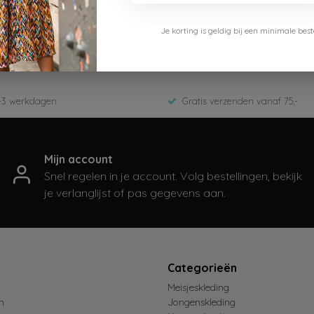
Bellaire
Je korting is geldig bij een minimale b
B402-4304
Zomer 2024
-3 werkdagen
Gratis verzenden vanaf 75,-
Mijn account
Snel regelen in je account. Volg bestellingen, bekijk
je verlanglijst of pas gegevens aan.
t
Categorieën
Meisjeskleding
n
Jongenskleding