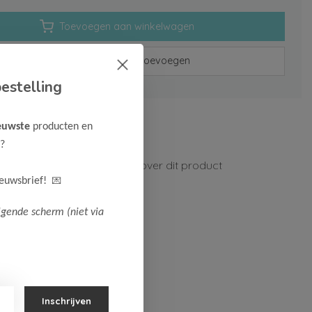
Toevoegen aan winkelwagen
Aan verlanglijst toevoegen
estelling
rzenden vanaf 75,-
euwste
producten en
n 1-3 werkdagen
?
ormatie?
Neem contact op over dit product
💌
ieuwsbrief!
lgende scherm (niet via
Inschrijven