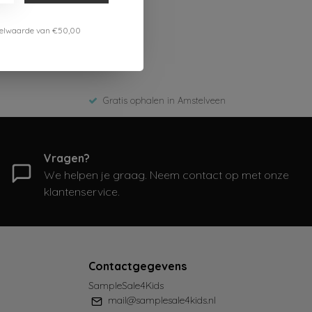
estelwaarde van €50,00
Gratis ophalen in Amstelveen
Vragen?
We helpen je graag. Neem contact op met onze
klantenservice.
Contactgegevens
SampleSale4Kids
mail@samplesale4kids.nl