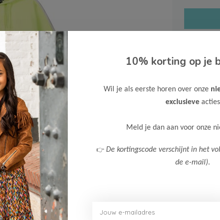
10% korting op je b
Gratis ve
Wil je als eerste horen over onze
ni
Verzende
exclusieve
acties
Meer inf
Meld je dan aan voor onze n
👉
De kortingscode verschijnt in het vo
de e-mail).
Afbeelding vergroten