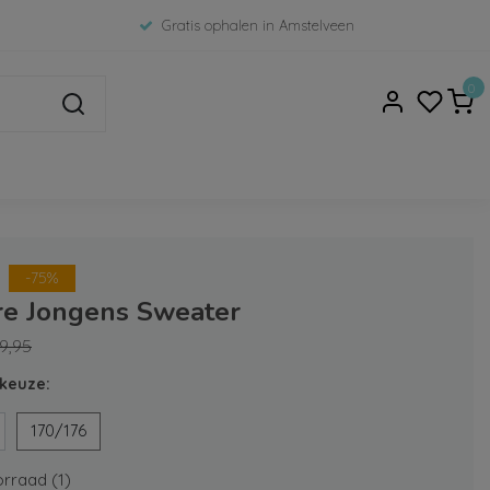
Gratis ophalen in Amstelveen
0
-75%
ire Jongens Sweater
9,95
keuze:
170/176
rraad (1)