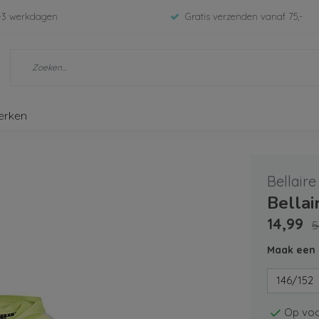
-3 werkdagen
Gratis verzenden vanaf 75,-
erken
Bellaire
Bella
14,99
5
Maak een 
146/152
Op voo