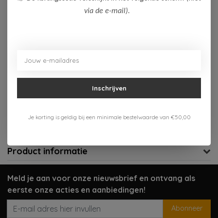
via de e-mail).
Op voorraad (1)
Toevoegen aan winkelwagen
Aan verlanglijst toevoegen
Inschrijven
Gratis verzenden vanaf 75,-
Verzenden 1-3 werkdagen
Je korting is geldig bij een minimale bestelwaarde van €50,00
Meer informatie?
Neem contact op over dit product
Product informatie
Meld je aan voor onze nieuwsbrief en ontvang als
eerste onze acties en aanbiedingen!
Abonneer