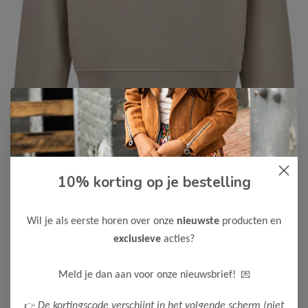
10% korting op je bestelling
Cars Jeans
-50%
Cars Jeans Jongens Sweater
REWNAC
Wil je als eerste horen over onze
nieuwste
producten en
22,50
exclusieve
acties?
44,99
Maak een keuze:
💌
Meld je dan aan voor onze nieuwsbrief!
116
128
140
152
164
176
👉
De kortingscode verschijnt in het volgende scherm (niet