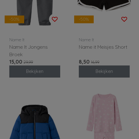
-50%
-50%
Name It
Name It
Name It Jongens
Name it Meisjes Short
Broek
15,00
8,50
29,99
16,99
Bekijken
Bekijken