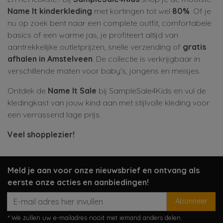
Name It kinderkleding
met kortingen tot wel
80%
. Of je
nu op zoek bent naar een complete outfit, comfortabele
basics of een warme jas, je profiteert altijd van
aantrekkelijke outletprijzen, snelle verzending of
gratis
afhalen in Amstelveen
. De collectie is verkrijgbaar in
verschillende maten voor baby's, jongens en meisjes.
Ontdek de
Name It Sale
bij SampleSale4Kids en vul de
kledingkast van jouw kind aan met stijlvolle kleding voor
een verrassend lage prijs.
Veel shopplezier!
Meld je aan voor onze nieuwsbrief en ontvang als
eerste onze acties en aanbiedingen!
Abonneer
* We zullen uw e-mailadres nooit met iemand anders delen.