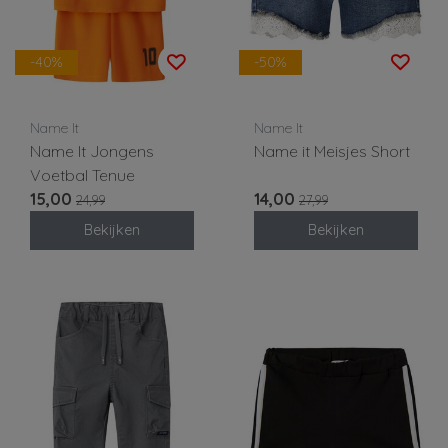
-40%
-50%
Name It
Name It
Name It Jongens
Name it Meisjes Short
Voetbal Tenue
15,00
14,00
24,99
27,99
Bekijken
Bekijken