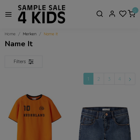
0
Home
Merken
Name It
Name It
Filters
1
2
3
4