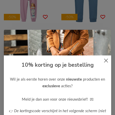
-50%
-50%
Name It
Name It
Name It Meisjes
Name It Jongens
Pyjama
Broek
15,00
10,00
29,99
19,99
Bekijken
Bekijken
10% korting op je bestelling
Wil je als eerste horen over onze
nieuwste
producten en
exclusieve
acties?
💌
Meld je dan aan voor onze nieuwsbrief!
👉
De kortingscode verschijnt in het volgende scherm (niet