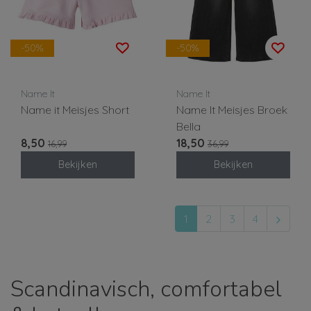
-50%
-50%
Name It
Name It
Name it Meisjes Short
Name It Meisjes Broek
Bella
8,50
18,50
16,99
36,99
Bekijken
Bekijken
1
2
3
4
Scandinavisch, comfortabel