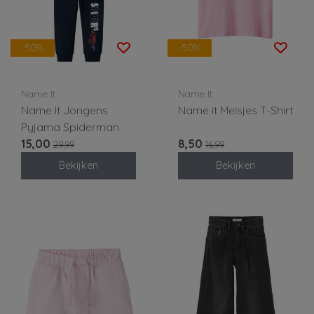
-50%
-50%
Name It
Name It
Name It Jongens
Name it Meisjes T-Shirt
Pyjama Spiderman
15,00
8,50
29,99
16,99
Bekijken
Bekijken