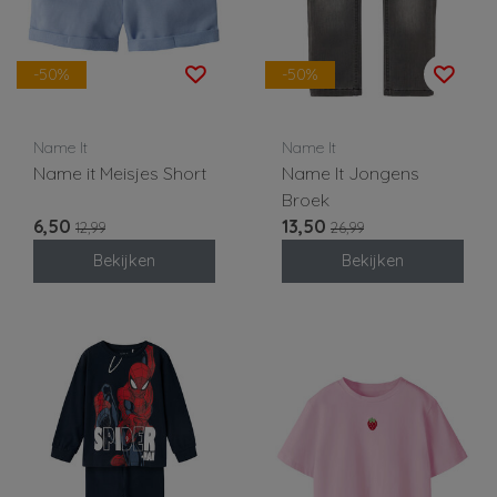
-50%
-50%
Name It
Name It
Name it Meisjes Short
Name It Jongens
Broek
6,50
13,50
12,99
26,99
Bekijken
Bekijken