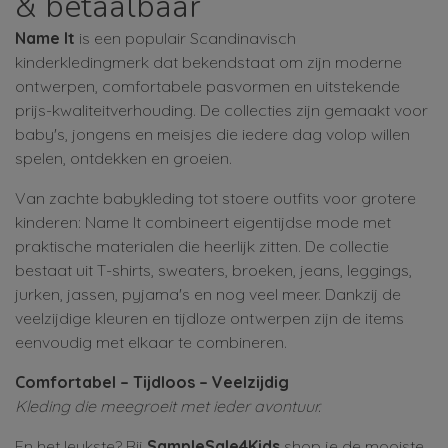
& betaalbaar
Name It
is een populair Scandinavisch
kinderkledingmerk dat bekendstaat om zijn moderne
ontwerpen, comfortabele pasvormen en uitstekende
prijs-kwaliteitverhouding. De collecties zijn gemaakt voor
baby's, jongens en meisjes die iedere dag volop willen
spelen, ontdekken en groeien.
Van zachte babykleding tot stoere outfits voor grotere
kinderen: Name It combineert eigentijdse mode met
praktische materialen die heerlijk zitten. De collectie
bestaat uit T-shirts, sweaters, broeken, jeans, leggings,
jurken, jassen, pyjama's en nog veel meer. Dankzij de
veelzijdige kleuren en tijdloze ontwerpen zijn de items
eenvoudig met elkaar te combineren.
Comfortabel – Tijdloos – Veelzijdig
Kleding die meegroeit met ieder avontuur.
En het leukste? Bij
SampleSale4Kids
shop je de mooiste