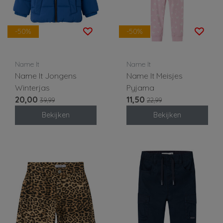
-50%
-50%
Name It
Name It
Name It Jongens
Name It Meisjes
Winterjas
Pyjama
20,00
11,50
39,99
22,99
Bekijken
Bekijken