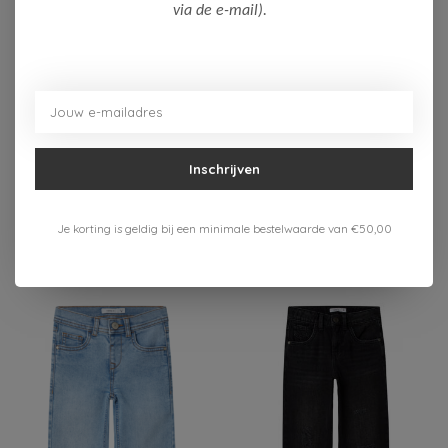
via de e-mail).
-50%
-50%
Name It
Name It
Name it Jongens
Name it Meisjes Short
Inschrijven
Short
10,00
11,00
19,99
21,99
Je korting is geldig bij een minimale bestelwaarde van €50,00
Bekijken
Bekijken