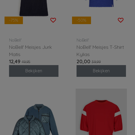
-75%
-50%
NoBell'
NoBell'
NoBell' Meisjes Jurk
NoBell' Meisjes T-Shirt
Matis
Kylias
12,49
20,00
49,95
39,99
Bekijken
Bekijken