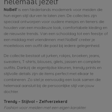
helemaal jezelf
NoBell'
is een Nederlands modemerk voor meiden die
hun eigen stijl durven te laten zien. De collecties zijn
speciaal ontworpen voor oudere meisjes en tieners die
houden van een modieuze look, comfortabele kleding en
de nieuwste trends. Van een schooldag tot een feestje of
een middag met vriendinnen: met NoBell' creëer je
moeiteloos een outfit die past bij iedere gelegenheid.
De collectie bestaat uit jurken, rokjes, broeken, jeans,
sweaters, T-shirts, blouses, gilets, jassen en complete
outfits. Dankzij de eigentijdse kleuren, trendy prints en
stijlvolle details zijn de items perfect met elkaar te
combineren. Zo stel je eenvoudig een look samen die
helemaal aansluit bij de persoonlijke stijl van jouw
dochter.
Trendy – Stijlvol – Zelfverzekerd
Fashion voor meiden met een eigen karakter.