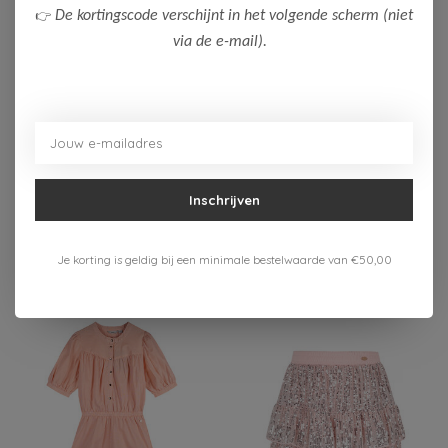
👉
De kortingscode verschijnt in het volgende scherm (niet
via de e-mail).
-50%
-50%
NoBell'
NoBell'
NoBell' Meisjes
NoBell' Meisjes
Jumpsuit Silah
Sweater Kessy
Inschrijven
35,00
30,00
69,99
59,99
Bekijken
Bekijken
Je korting is geldig bij een minimale bestelwaarde van €50,00