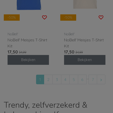
-50%
-50%
NoBell'
NoBell'
NoBell' Meisjes T-Shirt
NoBell' Meisjes T-Shirt
Kit
Kit
17,50
17,50
34,99
34,99
Bekijken
Bekijken
...
1
2
3
4
5
6
7
Trendy, zelfverzekerd &