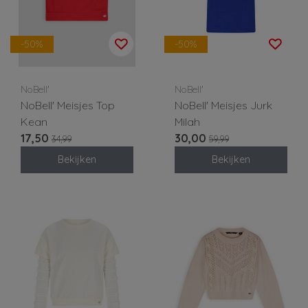
-50%
-50%
NoBell'
NoBell'
NoBell' Meisjes Top
NoBell' Meisjes Jurk
Kean
Milah
17,50
30,00
34,99
59,99
Bekijken
Bekijken