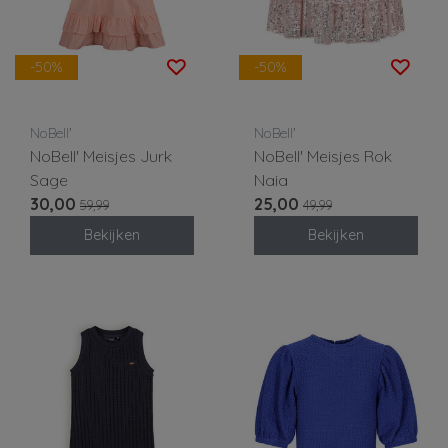
-50%
-50%
NoBell'
NoBell'
NoBell' Meisjes Jurk
NoBell' Meisjes Rok
Sage
Naia
30,00
25,00
59,99
49,99
Bekijken
Bekijken