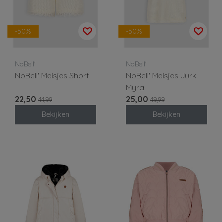
-50%
-50%
NoBell'
NoBell'
NoBell' Meisjes Short
NoBell' Meisjes Jurk
Myra
22,50
25,00
44,99
49,99
Bekijken
Bekijken