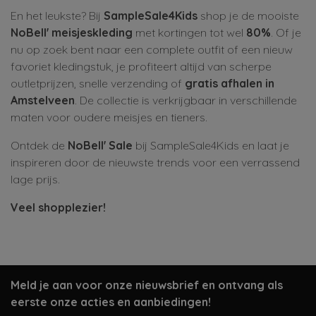
En het leukste? Bij
SampleSale4Kids
shop je de mooiste
NoBell' meisjeskleding
met kortingen tot wel
80%
. Of je
nu op zoek bent naar een complete outfit of een nieuw
favoriet kledingstuk, je profiteert altijd van scherpe
outletprijzen, snelle verzending of
gratis afhalen in
Amstelveen
. De collectie is verkrijgbaar in verschillende
maten voor oudere meisjes en tieners.
Ontdek de
NoBell' Sale
bij SampleSale4Kids en laat je
inspireren door de nieuwste trends voor een verrassend
lage prijs.
Veel shopplezier!
Meld je aan voor onze nieuwsbrief en ontvang als
eerste onze acties en aanbiedingen!