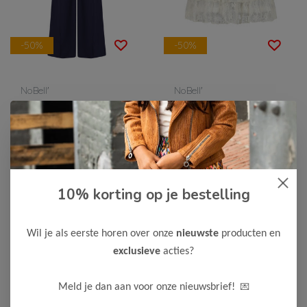
-50%
-50%
NoBell'
NoBell'
NoBell' Meisjes Broek
NoBell' Meisjes Rok
Naia
27,50
20,00
54,99
39,99
Bekijken
Bekijken
10% korting op je bestelling
Wil je als eerste horen over onze
nieuwste
producten en
exclusieve
acties?
💌
Meld je dan aan voor onze nieuwsbrief!