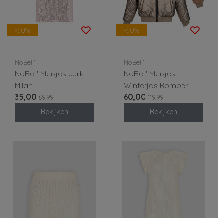
-50%
-50%
NoBell'
NoBell'
NoBell' Meisjes Jurk
NoBell' Meisjes
Milah
Winterjas Bomber
35,00
60,00
69,99
119,99
Bekijken
Bekijken