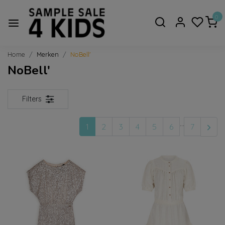
0
Home
Merken
NoBell'
NoBell'
Filters
...
1
2
3
4
5
6
7