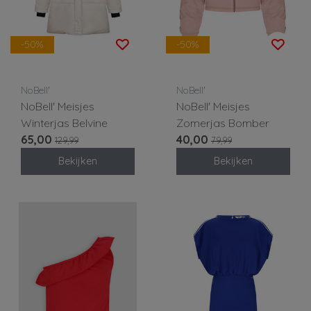
-50%
-50%
NoBell'
NoBell'
NoBell' Meisjes
NoBell' Meisjes
Winterjas Belvine
Zomerjas Bomber
65,00
40,00
129,99
79,99
Bekijken
Bekijken