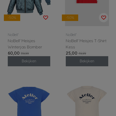
-50%
-50%
NoBell'
NoBell'
NoBell' Meisjes
NoBell' Meisjes T-Shirt
Winterjas Bomber
Kess
60,00
25,00
119,99
49,99
Bekijken
Bekijken