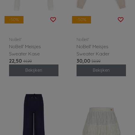
-50%
-50%
NoBell'
NoBell'
NoBell' Meisjes
NoBell' Meisjes
Sweater Kase
Sweater Kader
22,50
30,00
44,99
59,99
Bekijken
Bekijken