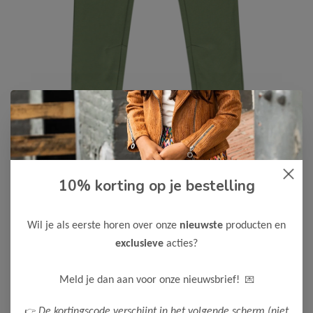
10% korting op je bestelling
Cars Jeans
-50%
Cars Jeans Jongens Broek CUSTO
17,50
Wil je als eerste horen over onze
nieuwste
producten en
34,99
exclusieve
acties?
Kleur: Army
Maak een keuze:
💌
Meld je dan aan voor onze nieuwsbrief!
92
👉
De kortingscode verschijnt in het volgende scherm (niet