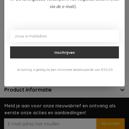
via de e-mail).
Op voorraad (1)
Toevoegen aan winkelwagen
Aan verlanglijst toevoegen
Inschrijven
Gratis verzenden vanaf 75,-
Verzenden 1-3 werkdagen
Je korting is geldig bij een minimale bestelwaarde van €50,00
Meer informatie?
Neem contact op over dit product
Product informatie
Meld je aan voor onze nieuwsbrief en ontvang als
eerste onze acties en aanbiedingen!
Abonneer