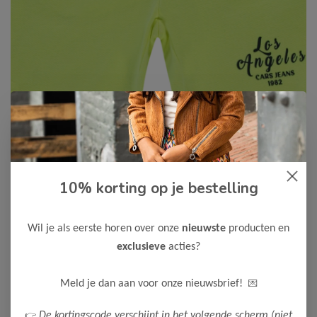
10% korting op je bestelling
Cars Jeans
-75%
Cars Jeans Jongens GRUSS Short
7,50
Wil je als eerste horen over onze
nieuwste
producten en
29,99
exclusieve
acties?
Kleur: Soft Yellow
Maak een keuze:
💌
Meld je dan aan voor onze nieuwsbrief!
164
176
👉
De kortingscode verschijnt in het volgende scherm (niet