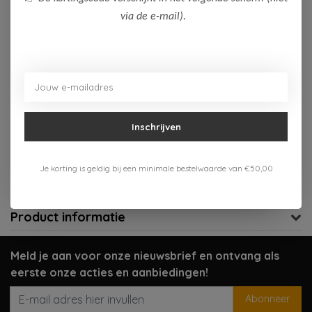
via de e-mail).
Op voorraad (1)
Toevoegen aan winkelwagen
Aan verlanglijst toevoegen
Inschrijven
Gratis verzenden vanaf 75,-
Verzenden 1-3 werkdagen
Je korting is geldig bij een minimale bestelwaarde van €50,00
Meer informatie?
Neem contact op over dit product
Product informatie
Meld je aan voor onze nieuwsbrief en ontvang als
eerste onze acties en aanbiedingen!
Abonneer