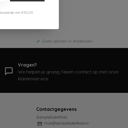
estelwaarde van €50,00
Gratis ophalen in Amstelveen
Vragen?
We helpen je graag. Neem contact op met onze
klantenservice.
Contactgegevens
SampleSale4Kids
mail@samplesale4kids.nl