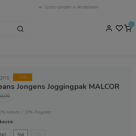
Gratis ophalen in Amstelveen
0
ans
-50%
Jeans Jongens Joggingpak MALCOR
69,99
80% Katoen / 20% Polyester
keuze:
140
164
176