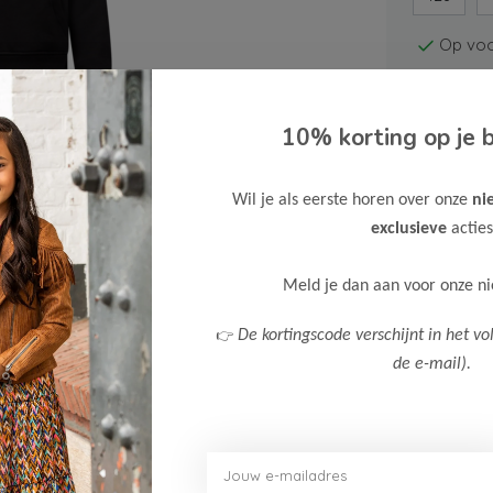
Op voo
10% korting op je b
Wil je als eerste horen over onze
ni
exclusieve
acties
Gratis ve
Verzende
Meld je dan aan voor onze n
Meer inf
👉
De kortingscode verschijnt in het vo
de e-mail).
Afbeelding vergroten