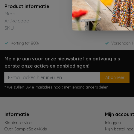
Product informatie
Merk
Artikelcode
SKU
Korting tot 80%
Verzenden 1
Meld je aan voor onze nieuwsbrief en ontvang als
eerste onze acties en aanbiedingen!
Abonneer
* We zullen uw e-mailadres nooit met iemand anders delen.
Informatie
Mijn accoun
Klantenservice
Inloggen
Over SampleSale4Kids
Mijn bestellinge