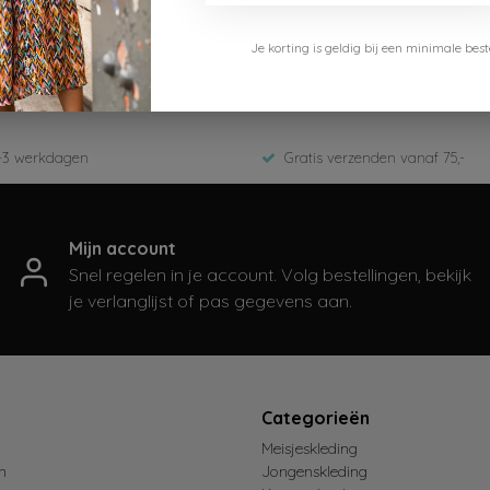
Cars Jeans
Je korting is geldig bij een minimale b
2807301
Winter 2025
-3 werkdagen
Gratis verzenden vanaf 75,-
Mijn account
Snel regelen in je account. Volg bestellingen, bekijk
je verlanglijst of pas gegevens aan.
t
Categorieën
Meisjeskleding
n
Jongenskleding