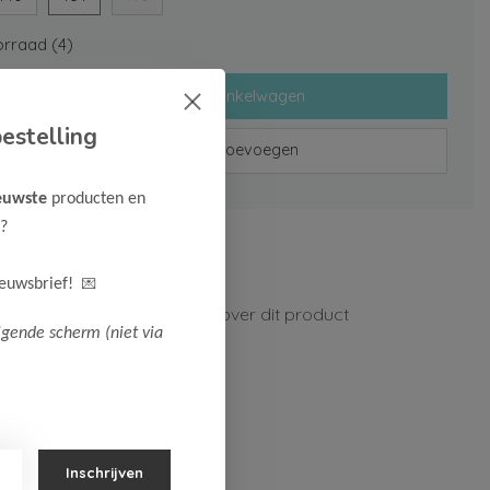
rraad (4)
Toevoegen aan winkelwagen
estelling
Aan verlanglijst toevoegen
euwste
producten en
?
rzenden vanaf 75,-
n 1-3 werkdagen
💌
ieuwsbrief!
ormatie?
Neem contact op over dit product
lgende scherm (niet via
Inschrijven