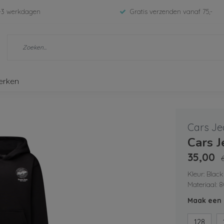
-3 werkdagen
Gratis verzenden vanaf 75,-
erken
Cars Je
Cars 
35,00
Kleur: Black
Materiaal: 
Maak een 
128