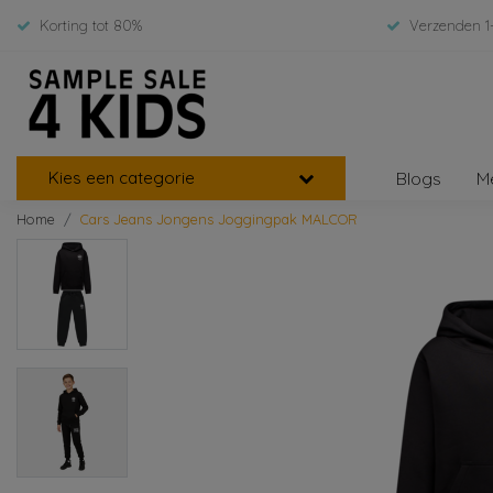
Korting tot 80%
Verzenden 1
Kies een categorie
Blogs
M
Home
Cars Jeans Jongens Joggingpak MALCOR