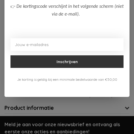
👉
De kortingscode verschijnt in het volgende scherm (niet
140
152
via de e-mail).
Op voorraad (1)
Toevoegen aan winkelwagen
Aan verlanglijst toevoegen
Inschrijven
Gratis verzenden vanaf 75,-
Je korting is geldig bij een minimale bestelwaarde van €50,00
Verzenden 1-3 werkdagen
Meer informatie?
Neem contact op over dit product
Product informatie
Meld je aan voor onze nieuwsbrief en ontvang als
eerste onze acties en aanbiedingen!