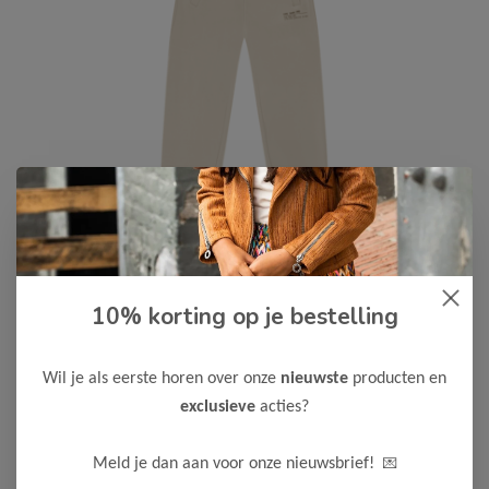
Cars Jeans
-50%
10% korting op je bestelling
Cars Jeans Jongens Joggingpak
ORLYAN
Wil je als eerste horen over onze
nieuwste
producten en
35,00
69,99
exclusieve
acties?
Kleur: Liver
Materiaal: 80% Katoen / 20% Polyester
💌
Meld je dan aan voor onze nieuwsbrief!
Maak een keuze: